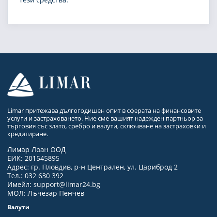
Limar притежава дългогодишен опит в сферата на финансовите
услуги и застраховането. Ние сме вашият надежден партньор за
търговия със злато, сребро и валути, сключване на застраховки и
кредитиране.
Лимар Лоан ООД
ЕИК: 201545895
Адрес: гр. Пловдив, р-н Централен, ул. Цариброд 2
Тел.: 032 630 392
Имейл:
support@limar24.bg
МОЛ: Лъчезар Пенчев
Валути