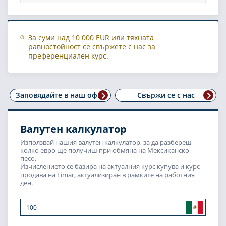
За суми над 10 000 EUR или тяхната
равностойност се свържете с нас за
преференциален курс.
Заповядайте в наш офис
Свържи се с нас
Валутен калкулатор
Използвай нашия валутен калкулатор, за да разбереш
колко евро ще получиш при обмяна на Мексиканско
песо.
Изчислението се базира на актуалния курс купува и курс
продава на Limar, актуализиран в рамките на работния
ден.