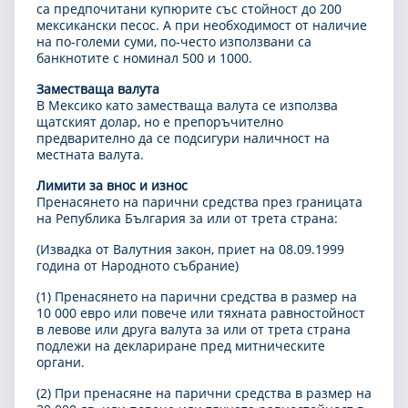
са предпочитани купюрите със стойност до 200
мексикански песос. А при необходимост от наличие
на по-големи суми, по-често използвани са
банкнотите с номинал 500 и 1000.
Заместваща валута
В Мексико като заместваща валута се използва
щатският долар, но е препоръчително
предварително да се подсигури наличност на
местната валута.
Лимити за внос и износ
Пренасянето на парични средства през границата
на Република България за или от трета страна:
(Извадка от Валутния закон, приет на 08.09.1999
година от Народното събрание)
(1) Пренасянето на парични средства в размер на
10 000 евро или повече или тяхната равностойност
в левове или друга валута за или от трета страна
подлежи на деклариране пред митническите
органи.
(2) При пренасяне на парични средства в размер на