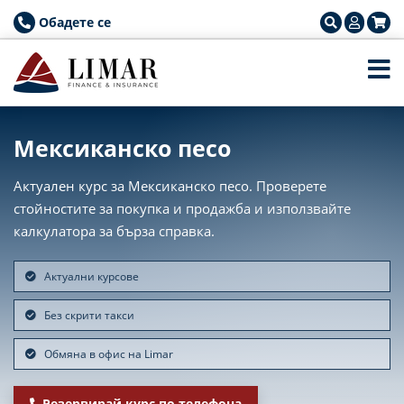
Обадете се
Мексиканско песо
Актуален курс за Мексиканско песо. Проверете
стойностите за покупка и продажба и използвайте
калкулатора за бърза справка.
Актуални курсове
Без скрити такси
Обмяна в офис на Limar
Резервирай курс по телефона