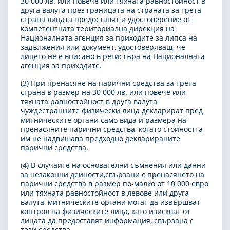
30 000 лв. или повече или тяхната равностойност в
друга валута през границата на страната за трета
страна лицата предоставят и удостоверение от
компетентната териториална дирекция на
Националната агенция за приходите за липса на
задължения или документ, удостоверяващ, че
лицето не е вписано в регистъра на Националната
агенция за приходите.
(3) При пренасяне на парични средства за трета
страна в размер на 30 000 лв. или повече или
тяхната равностойност в друга валута
чуждестранните физически лица декларират пред
митническите органи само вида и размера на
пренасяните парични средства, когато стойността
им не надвишава предходно декларираните
парични средства.
(4) В случаите на основателни съмнения или данни
за незаконни дейности,свързани с пренасянето на
парични средства в размер по-малко от 10 000 евро
или тяхната равностойност в левове или друга
валута, митническите органи могат да извършват
контрол на физическите лица, като изискват от
лицата да предоставят информация, свързана с
тези средства.