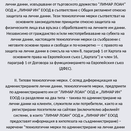
лични данни, извършвани от търговското дружество “ЛИМАР ЛОАН”
ООД и „ЛИМАР ИН“ ЕООД в съответствие с Общия регламент относно
защитата на лични данни. Тези технологични мерки съответстват на
основните законодателни принципи относно защитата на
физическите лица във връзка с обработването на личните им данни.
Независимо от гражданство и/или местопребиваване на субекта на
лични данни, настоящите технологични мерки са съобразени с
неговите основни права и свободи и по-конкретно — с правото на
защита на лични данни в смисъла на член 8, параграф 1 от Хартата на
основните права на Европейския съюз („Хартата“) и член 16,
параграф 1 от Договора за функционирането на Европейския съюз
(ДФЕС).
II. Типове технологични мерки. С оглед диференциация на
администрираните лични данни, технологичните мерки, предприети
по администрирането им от “ЛИМАР ЛОАН” ООД и „ЛИМАР ИН“
ЕООД са разделени на два типа – такива по администриране на
лични данни на клиенти, служители или потребители, както и на
регистрирани посетители на сайтове (включително афилиейт
системи, в които “ЛИМАР ЛОАН” ООД и „ЛИМАР ИН“ ЕООД
предоставят информация в хипотезата на съадминистриране) –
наречени “технологични мерки по администриране на лични данни