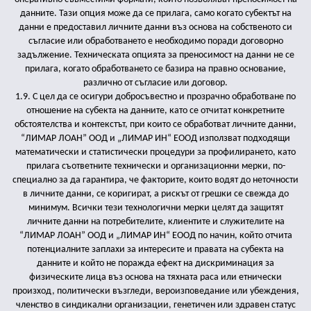
данните. Тази опция може да се прилага, само когато субектът на
данни е предоставил личните данни въз основа на собственото си
съгласие или обработването е необходимо поради договорно
задължение. Техническата опцията за преносимост на данни не се
прилага, когато обработването се базира на правно основание,
различно от съгласие или договор.
1.9. С цел да се осигури добросъвестно и прозрачно обработване по
отношение на субекта на данните, като се отчитат конкретните
обстоятелства и контекстът, при които се обработват личните данни,
“ЛИМАР ЛОАН” ООД и „ЛИМАР ИН“ ЕООД използват подходящи
математически и статистически процедури за профилирането, като
прилага съответните технически и организационни мерки, по-
специално за да гарантира, че факторите, които водят до неточности
в личните данни, се коригират, а рискът от грешки се свежда до
минимум. Всички тези технологични мерки целят да защитят
личните данни на потребителите, клиентите и служителите на
“ЛИМАР ЛОАН” ООД и „ЛИМАР ИН“ ЕООД по начин, който отчита
потенциалните заплахи за интересите и правата на субекта на
данните и който не поражда ефект на дискриминация за
физическите лица въз основа на тяхната раса или етнически
произход, политически възгледи, вероизповедание или убеждения,
членство в синдикални организации, генетичен или здравен статус