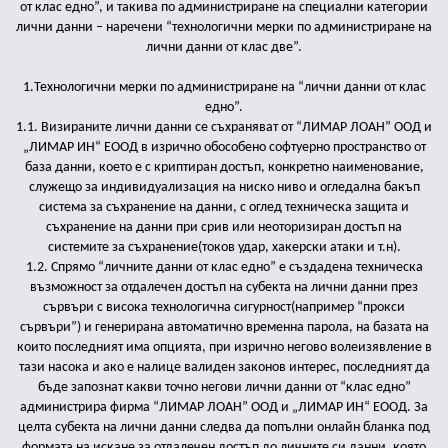
от клас едно”, и такива по администриране на специални категории
лични данни – наречени “технологични мерки по администриране на
лични данни от клас две”.
1.Технологични мерки по администриране на “лични данни от клас
едно”.
1.1. Визираните лични данни се съхраняват от “ЛИМАР ЛОАН” ООД и
„ЛИМАР ИН“ ЕООД в изрично обособено софтуерно пространство от
база данни, което е с криптиран достъп, конкретно наименование,
служещо за индивидуализация на ниско ниво и огледална бакъп
система за съхранение на данни, с оглед техническа защита и
съхранение на данни при срив или неоторизиран достъп на
системите за съхранение(токов удар, хакерски атаки и т.н).
1.2. Спрямо “личните данни от клас едно” е създадена техническа
възможност за отдалечен достъп на субекта на лични данни през
сървъри с висока технологична сигурност(например “прокси
сървъри”) и генерирана автоматично временна парола, на базата на
които последният има опцията, при изрично негово волеизявление в
тази насока и ако е налице валиден законов интерес, последният да
бъде запознат какви точно негови лични данни от “клас едно”
администрира фирма “ЛИМАР ЛОАН” ООД и „ЛИМАР ИН“ ЕООД. За
целта субекта на лични данни следва да попълни онлайн бланка под
формата на искане за отдалечен достъп до личните си данни, която