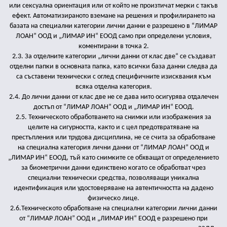
или сексуална ориентация или от който не произтичат мерки с такъв
ефект. Автоматизираното вземане на решения и профилирането на
базата на специални категории лични данни е разрешено в “ЛИМАР
ЛОАН” ООД и „ЛИМАР ИН“ ЕООД само при определени условия,
коментирани в точка 2.
2.3. За отделните категории „лични данни от клас две“ се създават
отделни папки в основната папка, като всички база данни следва да
са съставени технически с оглед специфичните изисквания към
всяка отделна категория.
2.4. До лични данни от клас две не се дава нито осигурява отдалечен
достъп от “ЛИМАР ЛОАН” ООД и „ЛИМАР ИН“ ЕООД.
2.5. Техническото обработването на снимки или изображения за
целите на сигурността, както и с цел предотвратяване на
престъпления или трудова дисциплина, не се счита за обработване
на специална категория лични данни от “ЛИМАР ЛОАН” ООД и
„ЛИМАР ИН“ ЕООД, тъй като снимките се обхващат от определението
за биометрични данни единствено когато се обработват чрез
специални технически средства, позволяващи уникална
идентификация или удостоверяване на автентичността на дадено
физическо лице.
2.6.Техническото обработване на специални категории лични данни
от “ЛИМАР ЛОАН” ООД и „ЛИМАР ИН“ ЕООД е разрешено при