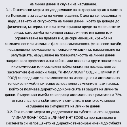
на лични данни в случаи на нарушение.
3.1. Технически мерки по уведомяване на надзорния орган в лицето
на Комисията за защита на личните данни. С цел да се предотврати
нарушаването на сигурността на лични данни, което да доведе до
физически, материални или нематериални вреди за физическите
лица, като загуба на контрол върху личните им данни или
ограничаване на правата им, дискриминация, кражба на
самоличност или измама с фалшива самоличност, финансови загуби,
неразрешено премахване на псевдонимизацията, накърняване на
репутацията, нарушаване на поверителността на лични данни,
защитени от професионална тайна, или всякакви други значителни
икономически или социални неблагоприятни последствия за
засегнатите физически лица, “ЛИМАР ЛОАН” ООД и „ЛИМАР ИН“
ЕООД са предвидили възможността за изпращане на автоматично
генериран имейл при всяко основателно съмнение в тази насока,
който се получава директно до Комисията за защита на личните
данни. Въпросният имейл се изпраща автоматично в рамките на 72ч.
от настъпване на събитието и в случаите, в които се установи
нарушение на сигурността на личните данни.
3.2. Технически мерки по уведомяване на субекта на лични данни.
“ЛИМАР ЛОАН” ООД и „ЛИМАР ИН“ ЕООД са програмирали в
системата си изпращането на директно генериран имейл до субекта