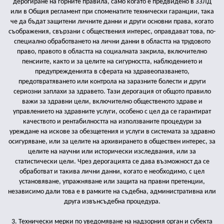
дерогиране на горните правила, само когато е предвидено в ЗЗЛД
или в Общия регламент при споменатите технически гаранции, така
че да бъдат защитени личните данни и други основни права, когато
съображения, свързани с обществения интерес, оправдават това, по-
специално обработването на лични данни в областта на трудовото
право, правото в областта на социалната закрила, включително
пенсиите, както и за целите на сигурността, наблюдението и
предупрежденията в сферата на здравеопазването,
предотвратяването или контрола на заразните болести и други
сериозни заплахи за здравето. Тази дерогация от общото правило
важи за здравни цели, включително общественото здраве и
управлението на здравните услуги, особено с цел да се гарантират
качеството и рентабилността на използваните процедури за
уреждане на искове за обезщетения и услуги в системата за здравно
осигуряване, или за целите на архивирането в обществен интерес, за
целите на научни или исторически изследвания, или за
статистически цели. Чрез дерогацията се дава възможност да се
обработват и такива лични данни, когато е необходимо, с цел
установяване, упражняване или защита на правни претенции,
независимо дали това е в рамките на съдебна, административна или
друга извънсъдебна процедура.
3. Технически мерки по уведомяване на надзорния орган и субекта