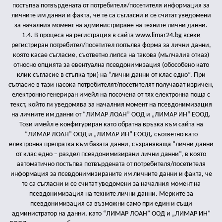
постъпва потвърдената от потребителя/посетителя информация за
личните им данни и факта, че те са съгласни и се считат уведомени
за началния момент на администриране на техните лични данни.
1.4. В процеса на регистрация в сайта www.limar24.bg всеки
регистриран потребител/посетител попълва форма за лични данни,
която касае съгласие, съответно липса на такова (мълчалив отказ)
относно опцията за евентуална псевдонимизация (обособено като
клик съгласие в стъпка три) на “лични данни от клас едно”. При
съгласие в тази насока потребителят/посетителят получават изричен,
електронно генериран имейл на посочена от тях електронна поща с
текст, който ги уведомява за началния момент на псевдонимизация
на личните им данни от “ЛИМАР ЛОАН” ООД и „ЛИМАР ИН“ ЕООД.
Този имейл е конфигуриран като обратна връзка към сайта на
“ЛИМАР ЛОАН” ООД и „ЛИМАР ИН“ ЕООД, съответно като
електронна препратка към базата данни, съхраняваща “лични данни
от клас едно – раздел псевдонимизирани лични данни”, в която
автоматично постъпва потвърдената от потребителя/посетителя
информация за псевдонимизираните им личните данни и факта, че
те са съгласни и се считат уведомени за началния момент на
псевдонимизация на техните лични данни. Мерките за
псевдонимизация са възможни само при един и същи
администратор на данни, като “ЛИМАР ЛОАН” ООД и „ЛИМАР ИН“