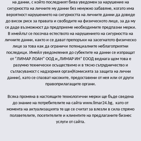
на данни, с който последният бива уведомен за нарушение на
сигурността на личните му данни без ненужно забавяне, когато има
вероятност нарушението на сигурността на личните данни да доведе
до висок риск за правата и свободите на физическото лице, за да му
се даде възможност да предприеме необходимите предпазни мерки.
В имейлът се посочва естеството на нарушението на сигурността на
личните данни, както и се дават препоръки на засегнатото физическо
лице за това как да ограничи потенциалните неблагоприятни
последици. Имейл уведомления до субектите на данни се изпращат
от “ЛИМАР ЛОАН” ООД и„ЛИМАР ИН“ ЕООД веднага щом това е
разумно технически осъществимо и в тясно сътрудничество и
съгласуваност с надзорния орган(Комисията за защита на лични
данни), като се спазват насоките, предоставени от нея или от други
правоприлагащите органи.
Всяка промяна в настоящите технологични мерки ще бъде сведена
до знание на потребителите на сайта www.limar24.bg,
като от
момента на актуализацията те ще се считат за влезли в сила спрямо
ползветелите, посетителите и клиентите на предлаганите бизнес
услуги от сайта.