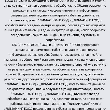
ЕООД са
взели необходимите технически и организационни мерки,
за да се гарантира при съответната обработка, че Общият регламент е
приложен в тази насока и че допълнителната информация,
свързваща личните данни с конкретен субект на данните, се
съхранява отделно. “ЛИМАР ЛОАН” ООД и „ЛИМАР ИН“ ЕООД,
обработвайки псевдонимизирани данни,
посочва упълномощените
лица в рамките на същия администратор на данни, които оперират с
псевдонимизираните лични данни на клиенти, служители и
потребители.
1.5. “ЛИМАР ЛОАН” ООД и „ЛИМАР ИН“ ЕООД предоставят
технологична възможност субектът на данните да получи
информация за тяхното обработване чрез автоматичен имейл в
момента на събирането ѝ или ако личните данни са получени от друг
източник (например в хипотезите на съадминистриране) — в рамките
на разумен срок, в зависимост от обстоятелствата на конкретния
случай. В случаите, в които личните данни могат да бъдат законно
разкрити на друг получател, субектът на данните бива информиран от
“ЛИМАР ЛОАН” ООД и „ЛИМАР ИН“ ЕООД, когато личните данни се
разкриват за първи път на получателя (съадминистратора). Когато
“ЛИМАР ЛОАН” ООД и „ЛИМАР ИН“ ЕООД възнамеряват да
обработва личните данни за цел, различна от тази, за която те са
събрани, администраторът в лицето на “ЛИМАР ЛОАН” ООД и
„ЛИМАР ИН“ ЕООД предоставят на субекта на данните преди това по-