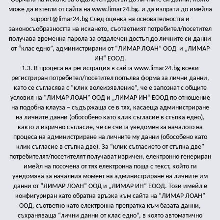
може да изтегли от сайта на www.limar24.bg. и да изпрати до имейла
support@limar24.bg
След оценка на основателността и
законосъобразността на искането, съответният потребител/посетител
получава временна парола за отдалечен достъп до личните си данни
от “клас едно”, администрирани от “ЛИМАР ЛОАН” ООД
и „ЛИМАР
ИН“ ЕООД.
1.3. В процеса на регистрация в сайта www.limar24.bg всеки
регистриран потребител/посетител попълва форма за лични данни,
като се съгласява с “клик волеизявление”, че е запознат с общите
условия на “ЛИМАР ЛОАН” ООД и „ЛИМАР ИН“ ЕООД по отношение
на подобна клауза – съдържаща се в тях, касаеща администриране
на личните данни (обособено като клик съгласие в стъпка едно),
както и изрично съгласие, че се счита уведомен за началото на
процеса на администриране на личните му данни (обособено като
клик съгласие в стъпка две). За “клик съгласието от стъпка две”
потребителят/посетителят получават изричен, електронно генериран
имейл на посочена от тях електронна поща с текст, който ги
уведомява за началния момент на администриране на личните им
данни от “ЛИМАР ЛОАН” ООД и „ЛИМАР ИН“ ЕООД. Този имейл е
конфигуриран като обратна връзка към сайта на “ЛИМАР ЛОАН”
ООД, съответно като електронна препратка към базата данни,
съхраняваща “лични данни от клас едно”, в която автоматично