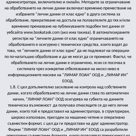
админситратора, включително и онлайн. Методите за ограничаване
на обработването на лични данни включват временно преместване на
избраните “лични данни от клас едно” в друга система за
обработване, прекратяване на достъпа на ползвателите до тях и/или
временно премахване на публикуваните подобен тип данни от
уебсайта www.bookatask.com (ако има такива). В автоматизираните
регистри на “личните данни от клас едно” ограничаването на
обработването е осигурено с технически средства, които водят до
това, че “личните данни от клас едно” да не подлежат на операции
по по-нататъшно обработване и да не могат да се променят. Фактът, че
обработването на лични данни е ограничено, ясно се посочва в
системата чрез конкретни отбелязвания на ниско ниво в
информационните масиви на “ЛИМАР ЛОАН” ООД и „ЛИМАР ИН“
ЕООД.
1.8. С цел допълнително засилване на контрола над собствените
данни, когато обработването на лични данни става по автоматичен
начин, “ЛИМАР ЛОАН” ООД осигурява на субекта на данните
техническа възможност
да получава отнасящите се до него лични
данни, които той е предоставил на администратора, в структуриран,
широко използван, пригоден за машинно четене и оперативно
съвместим формат, с цел да ги предостави на друг администратор.
Фирми “ЛИМАР ЛОАН” ООД и „ЛИМАР ИН“ ЕООД са разработили
оперативно съвместими формати, които позволяват преносимост на