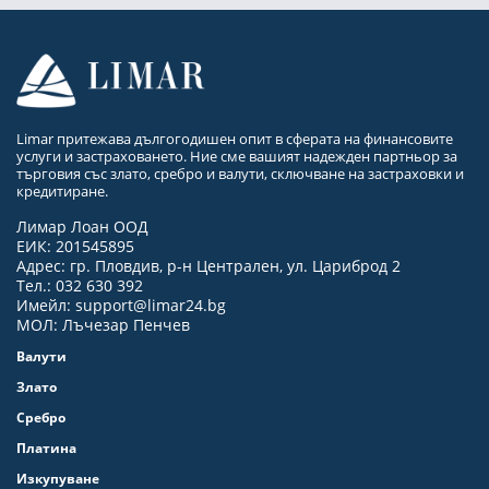
Limar притежава дългогодишен опит в сферата на финансовите
услуги и застраховането. Ние сме вашият надежден партньор за
търговия със злато, сребро и валути, сключване на застраховки и
кредитиране.
Лимар Лоан ООД
ЕИК: 201545895
Адрес: гр. Пловдив, р-н Централен, ул. Цариброд 2
Тел.: 032 630 392
Имейл:
support@limar24.bg
МОЛ: Лъчезар Пенчев
Валути
Злато
Сребро
Платина
Изкупуване