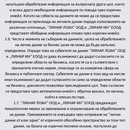
нататъшно обработване информация за въпросната друга цел, както
и всяка друга необходима информация по повода чрез изричен
имейл. Когато на субекта на данните не може да се предостави
информация за произхода на личните данни поради използването на
различни източници, “ЛИМАР ЛОАН” ООД и „ЛИМАР ИН“ ЕООД
представят обобщена информация отново чрез изричен имейл.
1.6. Често в момента на събиране на данните, целта на обработването
на лични данни за бизнес цели не може да бъде напълно
определена. Поради това на субектите на данни “ЛИМАР ЛОАН” ООД
и „ЛИМАР ИН“ ЕООД се дава възможност да дадат съгласието си за
определени области на бизнеса, когато те са в съответствие с
признатите етични норми, отнасящи се за конкретна сфера на
бизнеса и публичния сектор. Субектите на данни в този ред на мисли
имат възможност да дадат съгласието си само за определени области
на бизнеса, доколкото позволява преследваната цел. Това съгласие
се предостава чрез автоматичен имейл с обратна връзка, по начина,
който е описан по горе.
1.7. “ЛИМАР ЛОАН” ООД и „ЛИМАР ИН“ ЕООД предвиждат
технологични мерки за премахване и ограничаване на обработването
на данни. Премахването се извършва чрез изтриване на “лични
данни от клас едно” от изричното обособено пространство за този тип
данни, на базата на изрично писмено искане, постъпило до