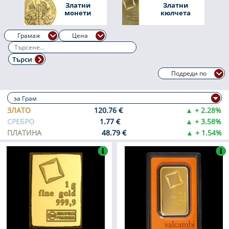
Златни
Златни
монети
кюлчета
Грамаж
Цена
Търси
Подреди по
ЗЛАТО
120.76 €
▲ + 2.28%
СРЕБРО
1.77 €
▲ + 3.58%
ПЛАТИНА
48.79 €
▲ + 1.54%