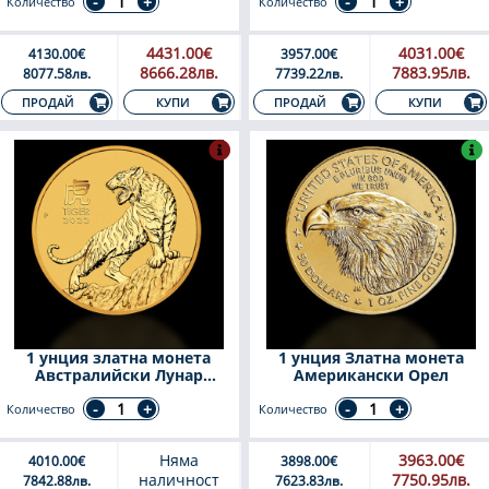
Количество
Количество
4431.00€
4031.00€
4130.00€
3957.00€
8666.28лв.
7883.95лв.
8077.58лв.
7739.22лв.
КУПИ
КУПИ
ПРОДАЙ
ПРОДАЙ
1 унция златна монета
1 унция Златна монета
Австралийски Лунар
Американски Орел
годината на Тигъра 2022
Количество
Количество
Няма
3963.00€
4010.00€
3898.00€
наличност
7750.95лв.
7842.88лв.
7623.83лв.