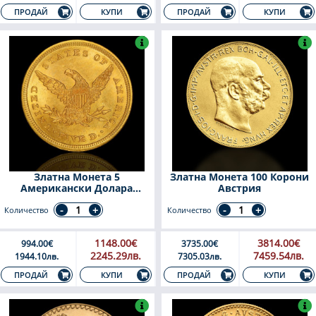
КУПИ
КУПИ
ПРОДАЙ
ПРОДАЙ
Златна Монета 5
Златна Монета 100 Корони
Американски Долара
Австрия
Liberty Head 1839-1908
Количество
Количество
1148.00€
3814.00€
994.00€
3735.00€
2245.29лв.
7459.54лв.
1944.10лв.
7305.03лв.
КУПИ
КУПИ
ПРОДАЙ
ПРОДАЙ