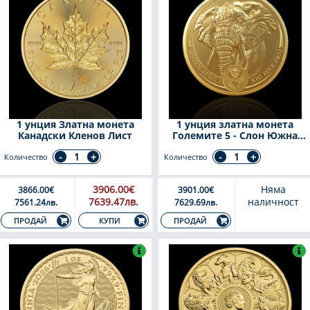
1 унция Златна монета
1 унция златна монета
Канадски Кленов Лист
Големите 5 - Слон Южна
Африка
Количество
Количество
3906.00€
Няма
3866.00€
3901.00€
7639.47лв.
наличност
7561.24лв.
7629.69лв.
КУПИ
ПРОДАЙ
ПРОДАЙ