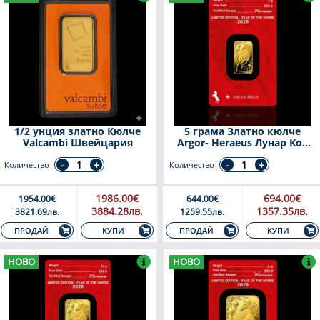
1/2 унция златно Кюлче
5 грама Златно кюлче
Valcambi Швейцария
Argor- Heraeus Лунар Кон
2026
Количество
Количество
1986.00€
694.00€
1954.00€
644.00€
3884.28лв.
1357.35лв.
3821.69лв.
1259.55лв.
КУПИ
КУПИ
ПРОДАЙ
ПРОДАЙ
НОВО
НОВО