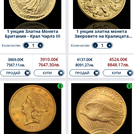
1 унция Златна Монета
1 унция златна монета
Британия - Крал Чарлз III
Зверовете на Кралицата
Финал
Количество
Количество
3910.00€
4524.00€
3869.00€
4137.00€
7647.30лв.
8848.17лв.
7567.11лв.
8091.27лв.
КУПИ
КУПИ
ПРОДАЙ
ПРОДАЙ