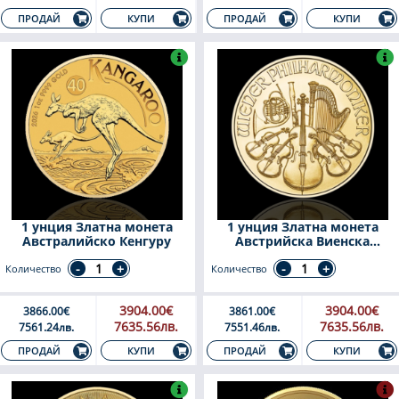
КУПИ
КУПИ
ПРОДАЙ
ПРОДАЙ
1 унция Златна монета
1 унция Златна монета
Австралийско Кенгуру
Австрийска Виенска
Филхармония
Количество
Количество
3904.00€
3904.00€
3866.00€
3861.00€
7635.56лв.
7635.56лв.
7561.24лв.
7551.46лв.
КУПИ
КУПИ
ПРОДАЙ
ПРОДАЙ