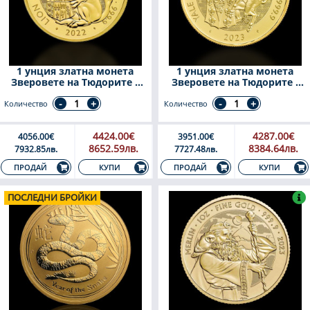
1 унция златна монета
1 унция златна монета
Зверовете на Тюдорите –
Зверовете на Тюдорите -
Лъвът на Англия 2022
Козелът на Бофорт 2023
Количество
Количество
4424.00€
4287.00€
4056.00€
3951.00€
8652.59лв.
8384.64лв.
7932.85лв.
7727.48лв.
КУПИ
КУПИ
ПРОДАЙ
ПРОДАЙ
ПОСЛЕДНИ БРОЙКИ