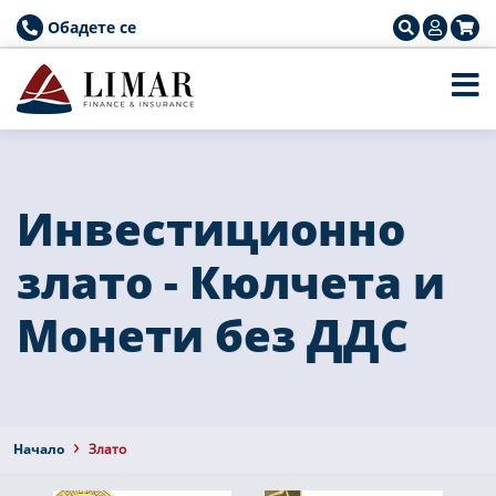
Обадете се
Инвестиционно
злато - Кюлчета и
Монети без ДДС
Началo
Злато