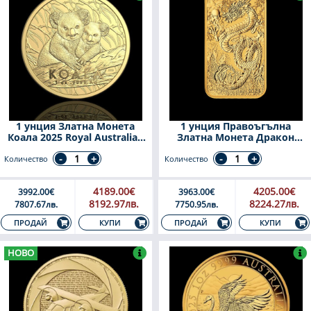
1 унция Златна Монета
1 унция Правоъгълна
Коала 2025 Royal Australian
Златна Монета Дракон
Mint
Австралия 2024
Количество
Количество
4189.00€
4205.00€
3992.00€
3963.00€
8192.97лв.
8224.27лв.
7807.67лв.
7750.95лв.
КУПИ
КУПИ
ПРОДАЙ
ПРОДАЙ
НОВО