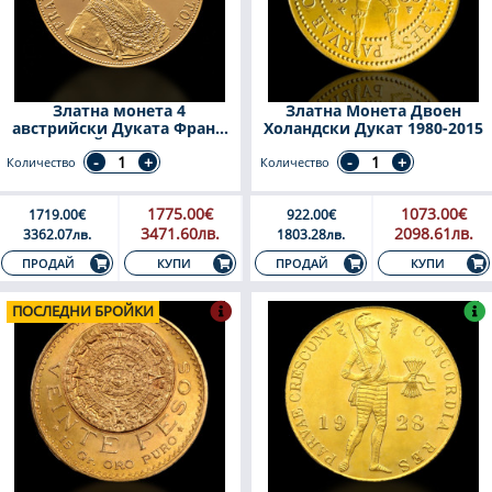
Златна монета 4
Златна Монета Двоен
австрийски Дуката Франц
Холандски Дукат 1980-2015
Йосиф
Количество
Количество
1775.00€
1073.00€
1719.00€
922.00€
3471.60лв.
2098.61лв.
3362.07лв.
1803.28лв.
КУПИ
КУПИ
ПРОДАЙ
ПРОДАЙ
ПОСЛЕДНИ БРОЙКИ