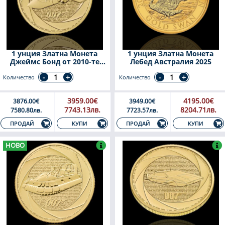
1 унция Златна Монета
1 унция Златна Монета
Джеймс Бонд от 2010-те
Лебед Австралия 2025
Снежният Самолет от
„Спектър“ 2026
Количество
Количество
3959.00€
4195.00€
3876.00€
3949.00€
7743.13лв.
8204.71лв.
7580.80лв.
7723.57лв.
КУПИ
КУПИ
ПРОДАЙ
ПРОДАЙ
НОВО