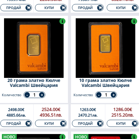
КУПИ
КУПИ
ПРОДАЙ
ПРОДАЙ
20 грама златно Кюлче
10 грама златно Кюлче
Valcambi Швейцария
Valcambi Швейцария
Количество
Количество
2524.00€
1286.00€
2498.00€
1263.00€
4936.51лв.
2515.20лв.
4885.66лв.
2470.21лв.
КУПИ
КУПИ
ПРОДАЙ
ПРОДАЙ
НОВО
НОВО