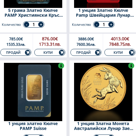
5 грама Златно Кюлче
1 унция Златно Кюлче
PAMP Християнски Кръст
Pamp Швейцария Лунар
Швейцария 2025
Кон 1000 Mили 2026
Количество
Количество
876.00€
4013.00€
785.00€
3886.00€
1713.31лв.
7848.75лв.
1535.33лв.
7600.36лв.
КУПИ
КУПИ
ПРОДАЙ
ПРОДАЙ
1 унция златно Кюлче
1 унция Златна Монета
PAMP Suisse
Австралийски Лунар Заек
2023