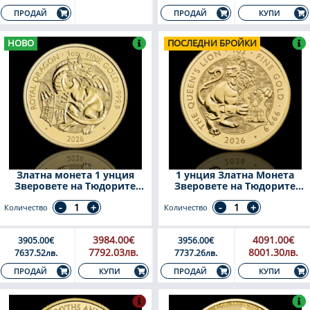
КУПИ
ПРОДАЙ
ПРОДАЙ
НОВО
ПОСЛЕДНИ БРОЙКИ
Златна монета 1 унция
1 унция Златна Монета
Зверовете на Тюдорите
Зверовете на Тюдорите
Кралския Дракон 2026
Лъвът на Кралицата 2026
Количество
Количество
3984.00€
4091.00€
3905.00€
3956.00€
7792.03лв.
8001.30лв.
7637.52лв.
7737.26лв.
КУПИ
КУПИ
ПРОДАЙ
ПРОДАЙ