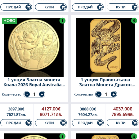
КУПИ
КУПИ
ПРОДАЙ
ПРОДАЙ
НОВО
1 унция Златна монета
1 унция Правоъгълна
Коала 2026 Royal Australian
Златна Монета Дракон
Mint
Австралия 2025
Количество
Количество
4127.00€
4037.00€
3897.00€
3888.00€
8071.71лв.
7895.69лв.
7621.87лв.
7604.27лв.
КУПИ
КУПИ
ПРОДАЙ
ПРОДАЙ