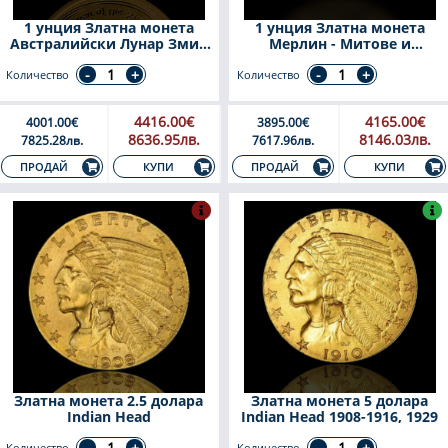
1 унция Златна монета
1 унция Златна монета
Австралийски Лунар Змия
Мерлин - Митове и
2013
легенди 2023
Количество
Количество
4416.00€
4165.00€
4001.00€
3895.00€
8636.95лв.
8146.03лв.
7825.28лв.
7617.96лв.
КУПИ
КУПИ
ПРОДАЙ
ПРОДАЙ
Златна монета 2.5 долара
Златна монета 5 долара
Indian Head
Indian Head 1908-1916, 1929
Количество
Количество