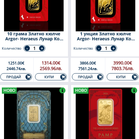
10 грама Златно кюлче
1 унция Златно кюлче
Argor- Heraeus Лунар Кон
Argor- Heraeus Лунар Кон
2026
2026
Количество
Количество
1314.00€
3990.00€
1251.00€
3866.00€
2569.96лв.
7803.76лв.
2446.74лв.
7561.24лв.
КУПИ
КУПИ
ПРОДАЙ
ПРОДАЙ
НОВО
НОВО