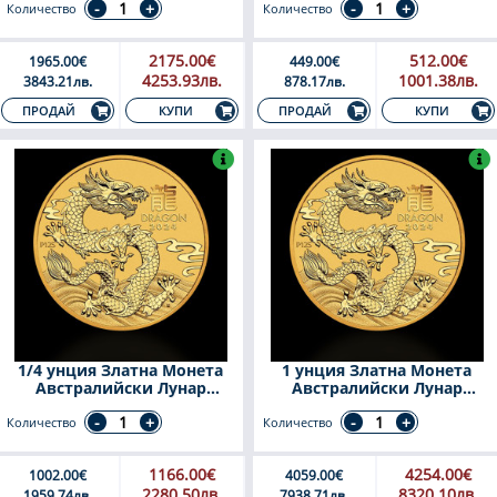
Количество
Количество
2175.00€
512.00€
1965.00€
449.00€
4253.93лв.
1001.38лв.
3843.21лв.
878.17лв.
КУПИ
КУПИ
ПРОДАЙ
ПРОДАЙ
1/4 унция Златна Монета
1 унция Златна Монета
Австралийски Лунар
Австралийски Лунар
Дракон 2024
Дракон 2024
Количество
Количество
1166.00€
4254.00€
1002.00€
4059.00€
2280.50лв.
8320.10лв.
1959.74лв.
7938.71лв.