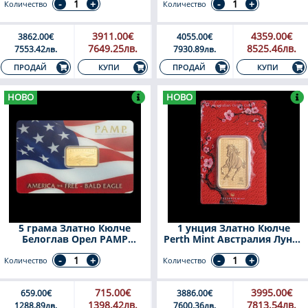
Количество
Количество
3911.00€
4359.00€
3862.00€
4055.00€
7649.25лв.
8525.46лв.
7553.42лв.
7930.89лв.
КУПИ
КУПИ
ПРОДАЙ
ПРОДАЙ
НОВО
НОВО
5 грама Златно Кюлче
1 унция Златно Кюлче
Белоглав Орел PAMP
Perth Mint Австралия Лунар
Швейцария
Кон 2026
Количество
Количество
715.00€
3995.00€
659.00€
3886.00€
1398.42лв.
7813.54лв.
1288.89лв.
7600.36лв.