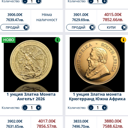
Количество
Количество
Няма
4015.00€
3906.00€
3901.00€
наличност
7852.66лв.
7639.47лв.
7629.69лв.
КУПИ
ПРОДАЙ
ПРОДАЙ
НОВО
1 унция Златна Монета
1 унция Златна монета
Ангелът 2026
Крюгерранд Южна Африка
Количество
Количество
4017.00€
3880.00€
3902.00€
3833.00€
7856.57лв.
7588.62лв.
7631.65лв.
7496.70лв.