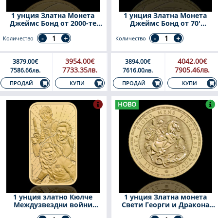
1 унция Златна Монета
1 унция Златна Монета
Джеймс Бонд от 2000-те
Джеймс Бонд от 70'
Надуваемата Лодка 2025
години- Мократа Нели 2024
Количество
Количество
3954.00€
4042.00€
3879.00€
3894.00€
7733.35лв.
7905.46лв.
7586.66лв.
7616.00лв.
КУПИ
КУПИ
ПРОДАЙ
ПРОДАЙ
НОВО
1 унция златно Кюлче
1 унция Златна монета
Междузвездни войни
Свети Георги и Дракона
Светлата Страна
2026