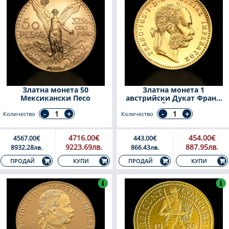
Златна монета 50
Златна монета 1
Мексикански Песо
австрийски Дукат Франц
Йосиф
Количество
Количество
4716.00€
454.00€
4567.00€
443.00€
9223.69лв.
887.95лв.
8932.28лв.
866.43лв.
КУПИ
КУПИ
ПРОДАЙ
ПРОДАЙ