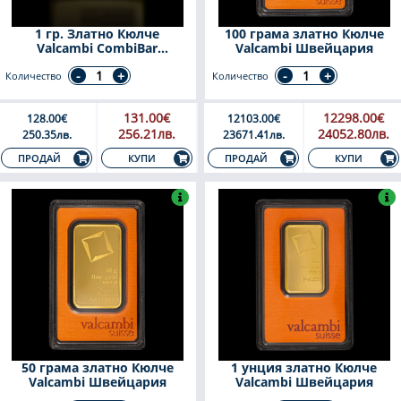
1 гр. Златно Кюлче
100 грама златно Кюлче
Valcambi CombiBar
Valcambi Швейцария
Швейцария
Количество
Количество
131.00€
12298.00€
128.00€
12103.00€
256.21лв.
24052.80лв.
250.35лв.
23671.41лв.
КУПИ
КУПИ
ПРОДАЙ
ПРОДАЙ
50 грама златно Кюлче
1 унция златно Кюлче
Valcambi Швейцария
Valcambi Швейцария