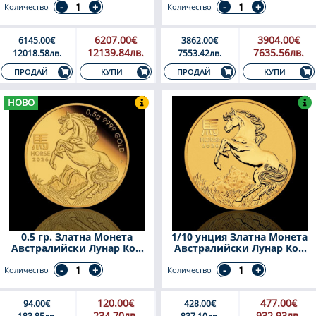
Количество
Количество
6207.00€
3904.00€
6145.00€
3862.00€
12139.84лв.
7635.56лв.
12018.58лв.
7553.42лв.
КУПИ
КУПИ
ПРОДАЙ
ПРОДАЙ
НОВО
0.5 гр. Златна Монета
1/10 унция Златна Монета
Австралийски Лунар Кон
Австралийски Лунар Кон
2026
2026
Количество
Количество
120.00€
477.00€
94.00€
428.00€
234.70лв.
932.93лв.