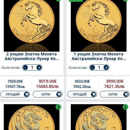
2 унции Златна Монета
1 унция Златна Монета
Австралийски Лунар Кон
Австралийски Лунар Кон
2026
2026
Количество
Количество
8019.00€
3999.00€
7929.00€
3933.00€
15683.80лв.
7821.36лв.
15507.78лв.
7692.28лв.
КУПИ
КУПИ
ПРОДАЙ
ПРОДАЙ