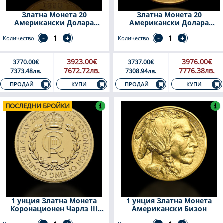
Златна Монета 20
Златна Монета 20
Американски Долара
Американски Долара
Liberty Head 1850-1907
Двоен Орел Saint- Gaudens
1907-1933
Количество
Количество
3923.00€
3976.00€
3770.00€
3737.00€
7672.72лв.
7776.38лв.
7373.48лв.
7308.94лв.
КУПИ
КУПИ
ПРОДАЙ
ПРОДАЙ
ПОСЛЕДНИ БРОЙКИ
1 унция Златна Монета
1 унция Златна Монета
Коронационен Чарлз III
Американски Бизон
2023