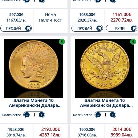
Няма
1161.00€
597.00€
1033.00€
наличност
2270.72лв.
1167.63лв.
2020.37лв.
КУПИ
ПРОДАЙ
ПРОДАЙ
Златна Монета 10
Златна Монета 10
Американски Долара
Американски Долара
Indian Head 1908-1933
Liberty Head 1866-1907
Количество
Количество
2192.00€
2014.00€
1953.00€
1900.00€
4287.18лв.
3939.04лв.
3819.74лв.
3716.08лв.