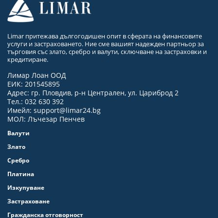
Limar притежава дългогодишен опит в сферата на финансовите
услуги и застраховането. Ние сме вашият надежден партньор за
търговия със злато, сребро и валути, сключване на застраховки и
кредитиране.
Лимар Лоан ООД
ЕИК: 201545895
Адрес: гр. Пловдив, р-н Централен, ул. Цариброд 2
Тел.: 032 630 392
Имейл:
support@limar24.bg
МОЛ: Лъчезар Пенчев
Валути
Злато
Сребро
Платина
Изкупуване
Застраховане
Гражданска отговорност