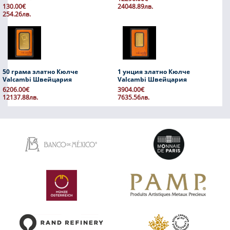
130.00€
24048.89лв.
254.26лв.
50 грама златно Кюлче
1 унция златно Кюлче
Valcambi Швейцария
Valcambi Швейцария
6206.00€
3904.00€
12137.88лв.
7635.56лв.