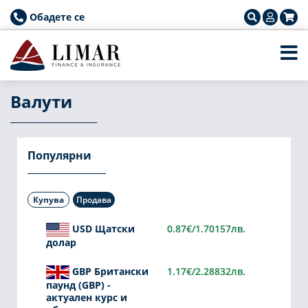
Обадете се
Валути
Популярни
Купува
Продава
USD Щатски
0.87€/1.70157лв.
долар
GBP Британски
1.17€/2.28832лв.
паунд (GBP) -
актуален курс и