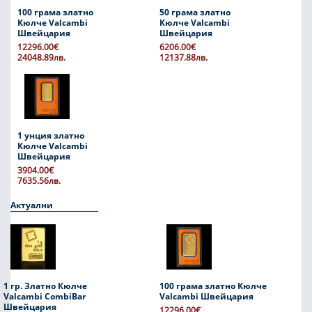
100 грама златно
50 грама златно
Кюлче Valcambi
Кюлче Valcambi
Швейцария
Швейцария
12296.00€
6206.00€
24048.89лв.
12137.88лв.
1 унция златно
Кюлче Valcambi
Швейцария
3904.00€
7635.56лв.
Актуални
1 гр. Златно Кюлче
100 грама златно Кюлче
Valcambi CombiBar
Valcambi Швейцария
Швейцария
12296.00€