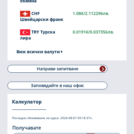
обмяна
CHF
1.08€/2.112296лв.
Швейцарски франк
TRY Турска
0.0191€/0.037356лв.
лира
Виж всички валути
Направи запитване
Заповядайте в наш офис
Калкулатор
Последно обновяване на курса:
2026-08-07 09:18:37
ч.
Получавате
USD