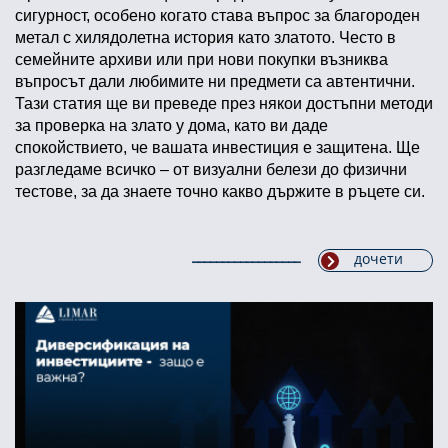
сигурност, особено когато става въпрос за благороден
метал с хилядолетна история като златото. Често в
семейните архиви или при нови покупки възниква
въпросът дали любимите ни предмети са автентични.
Тази статия ще ви преведе през някои достъпни методи
за проверка на злато у дома, като ви даде
спокойствието, че вашата инвестиция е защитена. Ще
разгледаме всичко – от визуални белези до физични
тестове, за да знаете точно какво държите в ръцете си.
дочети