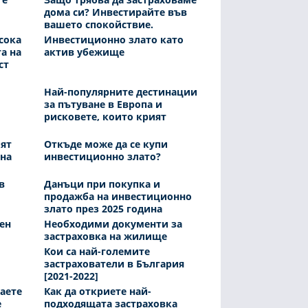
дома си? Инвестирайте във
вашето спокойствие.
сока
Инвестиционно злато като
а на
актив убежище
ст
Най-популярните дестинации
за пътуване в Европа и
рисковете, които крият
ият
Oткъде може да се купи
ена
инвестиционно злато?
в
Данъци при покупка и
продажба на инвестиционно
злато през 2025 година
ен
Необходими документи за
застраховка на жилище
Кои са най-големите
застрахователи в България
[2021-2022]
наете
Как да откриете най-
е
подходящата застраховка