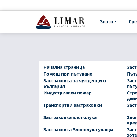
Злато
Сре
Начална страница
Заст
Помощ при пътуване
Пъту
Застраховка за чужденци в
Заст
България
път
Индустриален пожар
Стр
дей
Транспортни застраховки
Заст
Застраховка злополука
Злоп
кре
Застраховка Злополука учащи
Заст
хот