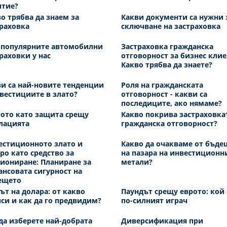
итие?
о трябва да знаем за
Какви документи са нужни 
раховка
сключване на застраховка
-популярните автомобилни
Застраховка гражданска
раховки у нас
отговорност за бизнес клие
Какво трябва да знаете?
и са най-новите тенденции
Роля на гражданската
вестициите в злато?
отговорност - какви са
последиците, ако нямаме?
ото като защита срещу
Какво покрива застраховка
лацията
гражданска отговорност?
естиционното злато и
Какво да очакваме от бъде
ро като средство за
на пазара на инвестиционн
иониране: Планиране за
метали?
нсовата сигурност на
ещето
ът на долара: от какво
Паундът срещу еврото: кой 
си и как да го предвидим?
по-силният играч
да изберете най-добрата
Диверсификация при