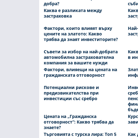
добра?
съб
Каква е разликата между
Какв
застраховка
заст
Фактори, които влияят върху
Най
цените на златото: Какво
заст
трябва да знаят инвеститорите?
Съвети за избор на най-добрата
Какв
автомобилна застрахователна
в ин
компания за вашите нужди
Фактори, влияещи на цената на
Злат
гражданската отговорност
инф
Потенциални рискове и
Инв
предизвикателства при
среб
инвестиции със сребро
пенс
фина
бъд
Цената на „Гражданска
Курс
отговорност“: Какво трябва да
зави
знаете?
Търговията с турска лира: Топ 5
Как 