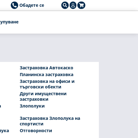
Обадете се
упуване
Застраховка Автокаско
Планинска застраховка
Застраховка на офиси и
търговски обекти
Други имуществени
застраховки
а
Злополуки
Застраховка Злополука на
спортисти
лука
Отговорности