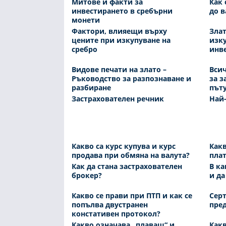
Митове и факти за
Как 
инвестирането в сребърни
до 
монети
Фактори, влияещи върху
Злат
цените при изкупуване на
изку
сребро
инв
Видове печати на злато –
Всич
Ръководство за разпознаване и
за з
разбиране
път
Застрахователен речник
Най
Какво са курс купува и курс
Какв
продава при обмяна на валута?
плат
Как да стана застрахователен
В ка
брокер?
и да
Какво се прави при ПТП и как се
Серт
попълва двустранен
пред
констативен протокол?
Какво означава „плаващ“ и
Какв