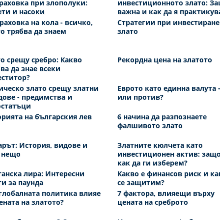
раховка при злополуки:
инвестиционното злато: За
ти и насоки
важна и как да я практикув
раховка на кола - всичко,
Стратегии при инвестиране
о трябва да знаем
злато
о срещу сребро: Какво
Рекордна цена на златото
ва да знае всеки
еститор?
ческо злато срещу златни
Еврото като единна валута -
ове - предимства и
или против?
остатъци
рията на българския лев
6 начина да разпознаете
фалшивото злато
рът: История, видове и
Златните кюлчета като
 нещо
инвестиционен актив: защо
как да ги изберем?
анска лира: Интересни
Какво е финансов риск и ка
и за паунда
се защитим?
глобалната политика влияе
7 фактора, влияещи върху
ената на златото?
цената на среброто