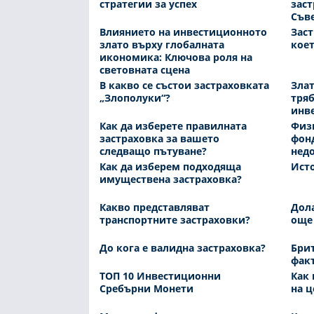
стратегии за успех
заст
Съве
Влиянието на инвестиционното
Заст
злато върху глобалната
коет
икономика: Ключова роля на
световната сцена
В какво се състои застраховката
Злат
„Злополуки“?
тряб
инв
Как да изберете правилната
Физи
застраховка за вашето
фонд
следващо пътуване?
нед
Как да изберем подходяща
Исто
имуществена застраховка?
Какво представляват
Дола
транспортните застраховки?
още
До кога е валидна застраховка?
Брит
факт
ТОП 10 Инвестиционни
Как 
Сребърни Монети
на ц