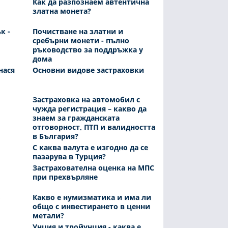
Как да разпознаем автентична
златна монета?
к -
Почистване на златни и
сребърни монети - пълно
ръководство за поддръжка у
дома
нася
Основни видове застраховки
Застраховка на автомобил с
чужда регистрация – какво да
знаем за гражданската
отговорност, ПТП и валидността
в България?
С каква валута е изгодно да се
пазарува в Турция?
Застрахователна оценка на МПС
при прехвърляне
Какво е нумизматика и има ли
общо с инвестирането в ценни
метали?
Унция и тройунция - каква е