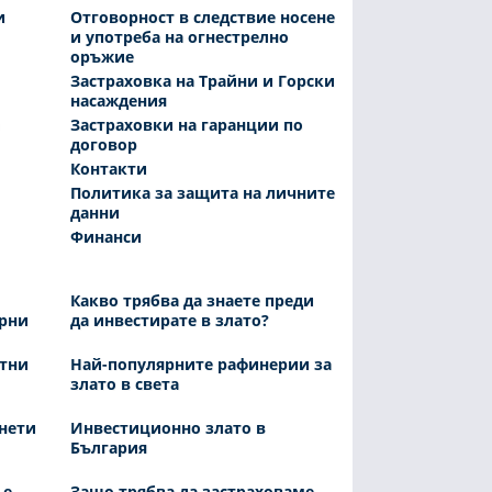
и
Отговорност в следствие носене
и употреба на огнестрелно
оръжие
Застраховка на Трайни и Горски
насаждения
Застраховки на гаранции по
договор
Контакти
Политика за защита на личните
данни
Финанси
Какво трябва да знаете преди
рни
да инвестирате в злато?
атни
Най-популярните рафинерии за
злато в света
онети
Инвестиционно злато в
България
 е
Защо трябва да застраховаме