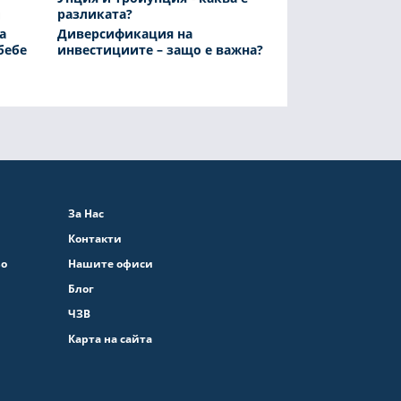
разликата?
а
Диверсификация на
бебе
инвестициите – защо е важна?
За Нас
Контакти
во
Нашите офиси
Блог
ЧЗВ
Карта на сайта