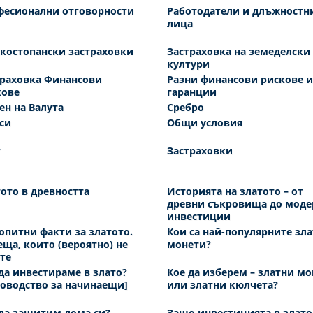
фесионални отговорности
Работодатели и длъжностн
лица
костопански застраховки
Застраховка на земеделски
култури
траховка Финансови
Разни финансови рискове и
кове
гаранции
н на Валута
Сребро
си
Общи условия
г
Застраховки
ото в древността
Историята на златото – от
древни съкровища до моде
инвестиции
питни факти за златото.
Кои са най-популярните зл
еща, които (вероятно) не
монети?
те
да инвестираме в злато?
Кое да изберем – златни м
оводство за начинаещи]
или златни кюлчета?
да защитим дома си?
Защо инвестицията в злато