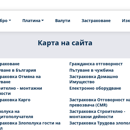
бро
Платина
Валути
Застраховане
Изк
Карта на сайта
раховане
Гражданска отговорност
ване в България
Пътуване в чужбина
раховка Отмяна на
Застраховка Домашно
уване
Имущество
оително - монтажни
Електронно оборудване
ности
раховка Карго
Застраховка Отговорност н
превозвача (CMR)
олука на
Застраховка Строително -
дитополучателя
монтажни дейности
раховка Злополука гости на
Застраховка Трудова злопо
ел