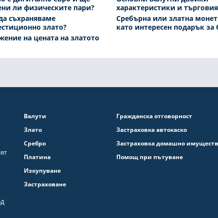
ени ли физическите пари?
характеристики и търговия
да съхраняваме
Сребърна или златна монет
естиционно злато?
като интересен подарък за 
ение на цената на златото
Валути
Гражданска отговорност
Злато
Застраховка автокаско
Сребро
Застраховка домашно имущест
ият
Платина
Помощ при пътуване
Изкупуване
Застраховане
од