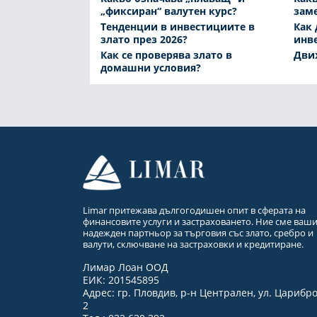
„фиксиран“ валутен курс?
зам
Тенденции в инвестициите в
Как 
злато през 2026?
инв
Как се проверява злато в
Движ
домашни условия?
Limar притежава дългогодишен опит в сферата на
финансовите услуги и застраховането. Ние сме ваш
надежден партньор за търговия със злато, сребро и
валути, сключване на застраховки и кредитиране.
Лимар Лоан ООД
ЕИК: 201545895
Адрес: гр. Пловдив, р-н Централен, ул. Царибр
2