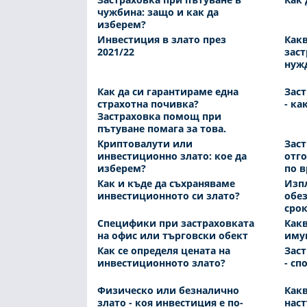
чужбина: защо и как да
изберем?
Инвестиция в злато през
Какв
2021/22
заст
нуж
Как да си гарантираме една
Заст
страхотна почивка?
- ка
Застраховка помощ при
пътуване помага за това.
Криптовалути или
Зас
инвестиционно злато: кое да
отго
изберем?
по в
Как и къде да съхраняваме
Изп
инвестиционното си злато?
обез
сро
Специфики при застраховката
Какв
на офис или търговски обект
иму
Как се определя цената на
Заст
инвестиционното злато?
- сп
Физическо или безналично
Какв
злато - коя инвестиция е по-
наст