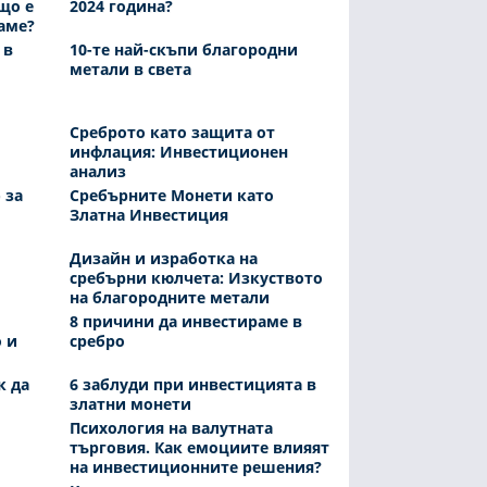
що е
2024 година?
аме?
 в
10-те най-скъпи благородни
метали в света
Среброто като защита от
инфлация: Инвестиционен
анализ
 за
Сребърните Монети като
Златна Инвестиция
Дизайн и изработка на
сребърни кюлчета: Изкуството
на благородните метали
8 причини да инвестираме в
 и
сребро
к да
6 заблуди при инвестицията в
златни монети
Психология на валутната
търговия. Как емоциите влияят
на инвестиционните решения?