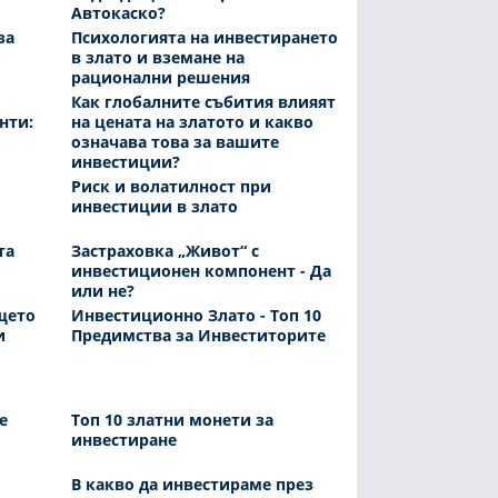
Автокаско?
за
Психологията на инвестирането
в злато и вземане на
рационални решения
Как глобалните събития влияят
нти:
на цената на златото и какво
означава това за вашите
инвестиции?
Риск и волатилност при
инвестиции в злато
та
Застраховка „Живот“ с
инвестиционен компонент - Да
или не?
щето
Инвестиционно Злато - Топ 10
и
Предимства за Инвеститорите
е
Топ 10 златни монети за
инвестиране
В какво да инвестираме през