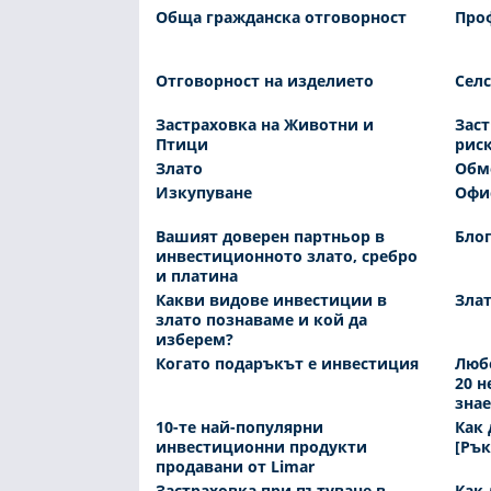
Обща гражданска отговорност
Про
Отговорност на изделието
Селс
Застраховка на Животни и
Зас
Птици
рис
Злато
Обме
Изкупуване
Офи
Вашият доверен партньор в
Бло
инвестиционното злато, сребро
и платина
Какви видове инвестиции в
Злат
злато познаваме и кой да
изберем?
Когато подаръкът е инвестиция
Любо
20 н
знае
10-те най-популярни
Как 
инвестиционни продукти
[Рък
продавани от Limar
Застраховка при пътуване в
Как 