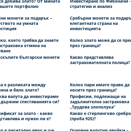
се добива злато? От мината
Инвестиране по Фибоначи -
вашето портфолио
стратегии и анализ
ни монети за подарък –
Сребърни монети за подаръ
ството на умната
елегантната страна на
естиция
инвестицията
ко, което трябва да знаете
Колко злато може да се пре
астраховка отмяна на
през граница?
уване
-скъпите български монети
Какво представлява
застрахователната полица?
а е разликата между
Колко пари имате право да
ина и бяло злато?
носите през граница?
ква валута да инвестираме
Професии, подлежащи на
 държим спестяванията си?
задължителна застраховка
„Трудова злополука“
ификат за злато - какво
Какво е стерлингово сребро
ставлява и нужен ли е?
(проба 925)?
о е дигитално евро и ще
Основни валутни двойки –