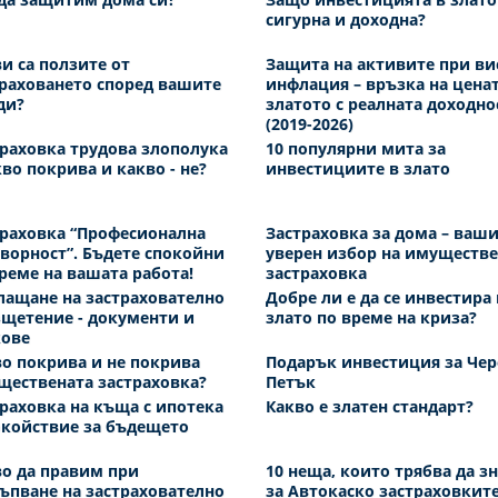
сигурна и доходна?
и са ползите от
Защита на активите при ви
раховането според вашите
инфлация – връзка на ценат
ди?
златото с реалната доходно
(2019-2026)
раховка трудова злополука
10 популярни мита за
кво покрива и какво - не?
инвестициите в злато
траховка “Професионална
Застраховка за дома – ваш
ворност”. Бъдете спокойни
уверен избор на имуществ
реме на вашата работа!
застраховка
лащане на застрахователно
Добре ли е да се инвестира 
щетение - документи и
злато по време на криза?
кове
о покрива и не покрива
Подарък инвестиция за Чер
ществената застраховка?
Петък
раховка на къща с ипотека
Какво е златен стандарт?
окойствие за бъдещето
о да правим при
10 неща, които трябва да з
ъпване на застрахователно
за Автокаско застраховкит