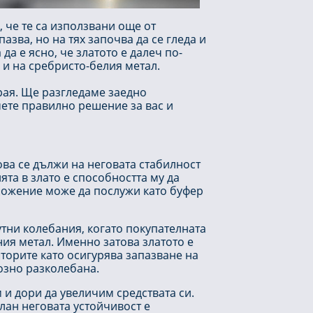
, че те са използвани още от
азва, но на тях започва да се гледа и
да е ясно, че златото е далеч по-
 и на сребристо-белия метал.
края. Ще разгледаме заедно
мете правилно решение за вас и
ова се дължи на неговата стабилност
та в злато е способността му да
вложение може да послужи като буфер
утни колебания, когато покупателната
ия метал. Именно затова златото е
торите като осигурява запазване на
озно разколебана.
 и дори да увеличим средствата си.
лан неговата устойчивост е