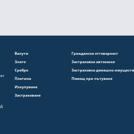
Валути
Гражданска отговорност
Злато
Застраховка автокаско
Сребро
Застраховка домашно имущест
ият
Платина
Помощ при пътуване
Изкупуване
Застраховане
од