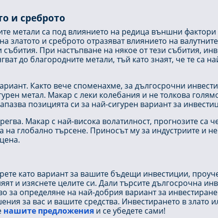
то и среброто
те метали са под влиянието на редица външни фактори -
а златото и среброто отразяват влиянието на валутните
 събития. При настъпване на някое от тези събития, инв
гват до благородните метали, тъй като знаят, че те са н
вариант. Както вече споменахме, за дългосрочни инвест
игурен метал. Макар с леки колебания и не толкова голя
запазва позицията си за най-сигурен вариант за инвести
егва. Макар с най-висока волатилност, прогнозите са че
ва на глобално търсене. Приносът му за индустриите и н
цена.
рете като вариант за вашите бъдещи инвестиции, проуч
яят и изяснете целите си. Дали търсите дългосрочна инв
во за определяне на най-добрия вариант за инвестиране.
ния за вас и вашите средства. Инвестирането в злато ил
е
нашите предложения
и се убедете сами!