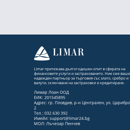
Limar притежава дългогодишен опит в сферата на
финансовите услуги и застраховането. Ние сме ваш
надежден партньор за търговия със злато, сребро и
валути, сключване на застраховки и кредитиране.
Лимар Лоан ООД
ЕИК: 201545895
Адрес: гр. Пловдив, р-н Централен, ул. Царибр
2
Тел.: 032 630 392
Имейл:
support@limar24.bg
МОЛ: Лъчезар Пенчев