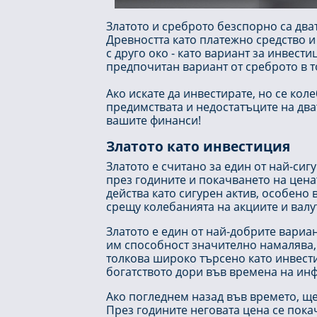
Златото и среброто безспорно са дват
Древността като платежно средство и 
с друго око - като вариант за инвести
предпочитан вариант от среброто в т
Ако искате да инвестирате, но се кол
предимствата и недостатъците на два
вашите финанси!
Златото като инвестиция
Златото е считано за един от най-сиг
през годините и покачването на цена
действа като сигурен актив, особено
срещу колебанията на акциите и валу
Златото е един от най-добрите вариа
им способност значително намалява,
толкова широко търсено като инвести
богатството дори във времена на инф
Ако погледнем назад във времето, ще 
През годините неговата цена се пока