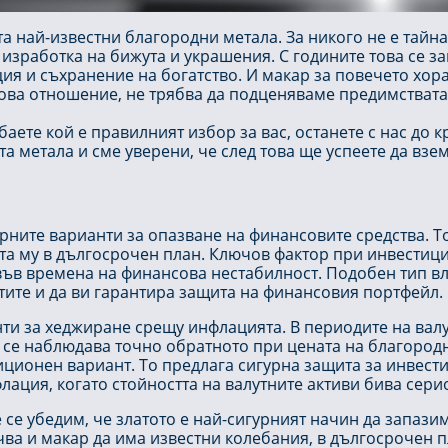
а най-известни благородни метала. За никого не е тайна
изработка на бижута и украшения. С годините това се зап
ция и съхранение на богатство. И макар за повечето хора 
ова отношение, не трябва да подценяваме предимствата
ебаете кой е правилният избор за вас, останете с нас до 
та метала и сме уверени, че след това ще успеете да взе
урните варианти за опазване на финансовите средства. Т
та му в дългосрочен план. Ключов фактор при инвестиция
 във времена на финансова нестабилност. Подобен тип 
тите и да ви гарантира защита на финансовия портфейл.
нти за хеджиране срещу инфлацията. В периодите на вал
 се наблюдава точно обратното при цената на благородн
ционен вариант. То предлага сигурна защита за инвести
лация, когато стойността на валутните активи бива сери
се убедим, че златото е най-сигурният начин да запазим
чва и макар да има известни колебания, в дългосрочен п