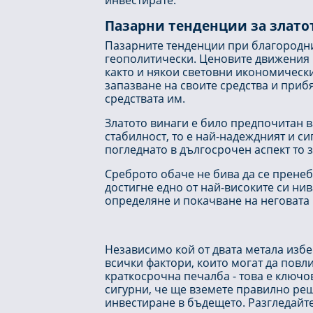
инвестирате.
Пазарни тенденции за злато
Пазарните тенденции при благородни
геополитически. Ценовите движения н
както и някои световни икономически
запазване на своите средства и прибя
средствата им.
Златото винаги е било предпочитан 
стабилност, то е най-надеждният и с
погледнато в дългосрочен аспект то 
Среброто обаче не бива да се пренебр
достигне едно от най-високите си ни
определяне и покачване на неговата 
Независимо кой от двата метала избе
всички фактори, които могат да повли
краткосрочна печалба - това е ключо
сигурни, че ще вземете правилно реше
инвестиране в бъдещето. Разгледайт