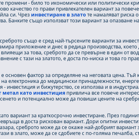
 промени - било то икономически или политически криз
гово качество го прави привлекателен вариант за повече
йла си. Чрез
инвестиране в злато
те намаляват риска о
а. Банките също използват този вариант за опазване на 
, среброто също е сред най-търсените варианти за инвес
амира приложение и днес в редица производства, което
, влияещи за това, среброто да се превърне в един от в
авнение с тази на златото, е доста по-ниска и това го п
е основен фактор за определяне на неговата цена. Тъй 
 на електроника до медицински принадлежности, енергети
 - инвестиция и бижутерство, се използва и в индустриал
т метал като инвестиция
привлича все повече интерес 
рсенето и потенциално може да повиши цените на сребр
ато вариант за краткосрочно инвестиране. През години
превръща в доста рискован вариант. Дори опитни инвест
пазара, среброто може да се окаже най-добрият вариант 
тази в злато, може да се сдобиете с по-голяма печалба, ст