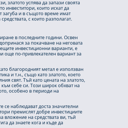
и, златото успява да запази своята
то инвеститори, които искат да
т загуба и в същото време имат
средствата, с които разполагат.
тиране в последните години. Освен
 допринася за покачване на неговата
одещите инвестиционни варианти, е
рави още по-привлекателен вариант за
като благородният метал е използван
ка и т.н., също като златото, което
ния свят. Тъй като цената на златото,
към себе си. Този широк обхват на
ото, особено в периоди на
те се наблюдават доста значителни
итори премислят добре инвестициите
за вложение на средствата ви, тъй
ига да знаете кога и къде да