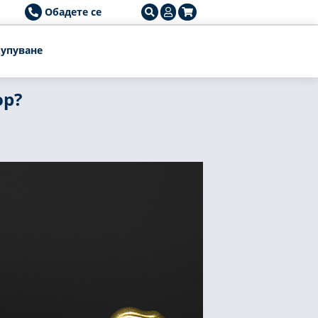
Обадете се
упуване
ор?