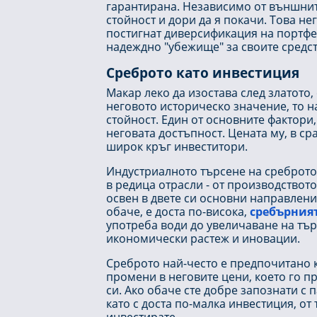
гарантирана. Независимо от външните
стойност и дори да я покачи. Това не
постигнат диверсификация на портфе
надеждно "убежище" за своите средств
Среброто като инвестиция
Макар леко да изостава след златото
неговото историческо значение, то н
стойност. Един от основните фактори
неговата достъпност. Цената му, в ср
широк кръг инвеститори.
Индустриалното търсене на среброто 
в редица отрасли - от производството
освен в двете си основни направления
обаче, е доста по-висока,
сребърния
употреба води до увеличаване на тъ
икономически растеж и иновации.
Среброто най-често е предпочитано к
промени в неговите цени, което го 
си. Ако обаче сте добре запознати с 
като с доста по-малка инвестиция, от 