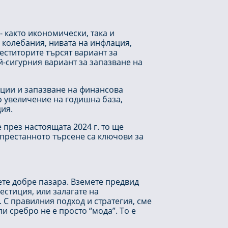
 както икономически, така и
 колебания, нивата на инфлация,
еститорите търсят вариант за
ай-сигурния вариант за запазване на
иции и запазване на финансова
мо увеличение на годишна база,
ция.
 през настоящата 2024 г. то ще
епрестанното търсене са ключови за
ете добре пазара. Вземете предвид
естиция, или залагате на
 С правилния подход и стратегия, сме
и сребро не е просто “мода”. То е