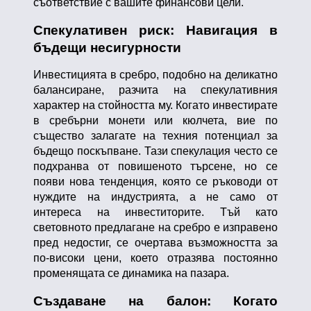
съответствие с вашите финансови цели.
Спекулативен риск: Навигация в
бъдещи несигурности
Инвестицията в сребро, подобно на деликатно
балансиране, разчита на спекулативния
характер на стойността му. Когато инвестирате
в сребърни монети или кюлчета, вие по
същество залагате на техния потенциал за
бъдещо поскъпване. Тази спекулация често се
подхранва от повишеното търсене, но се
появи нова тенденция, която се ръководи от
нуждите на индустрията, а не само от
интереса на инвеститорите. Тъй като
световното предлагане на сребро е изправено
пред недостиг, се очертава възможността за
по-високи цени, което отразява постоянно
променящата се динамика на пазара.
Създаване на балон: Когато