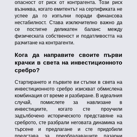
опасност от риск от контрагента. Този риск
възниква, когато емитентът на сертификата не
успее да го изпълни поради финансова
нестабилност. Става изключително важно да
се постигне деликатен баланс между
физическата собственост и податливостта на
разчитане на контрагенти.
Кога да направите своите първи
крачки в света на инвестиционното
сребро?
Стартирането и първите ви стъпки в света на
инвестиционното сребро изискват обмислена
комбинация от време и разбиране. В идеалния
случай, помислете за навлизане в
инвестициите, когато сте проучили
задълбочено историческото представяне на
среброто, сте разбрали неговата динамика на
търсене и предлагане и сте придобили
представа за преобладаващите пазарни