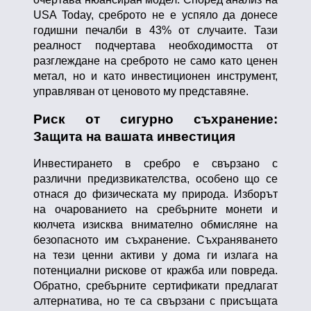
USA Today, среброто не е успяло да донесе
годишни печалби в 43% от случаите. Тази
реалност подчертава необходимостта от
разглеждане на среброто не само като ценен
метал, но и като инвестиционен инструмент,
управляван от ценовото му представяне.
Риск от сигурно съхранение:
Защита на вашата инвестиция
Инвестирането в сребро е свързано с
различни предизвикателства, особено що се
отнася до физическата му природа. Изборът
на очарованието на сребърните монети и
кюлчета изисква внимателно обмисляне на
безопасното им съхранение. Съхраняването
на тези ценни активи у дома ги излага на
потенциални рискове от кражба или повреда.
Обратно, сребърните сертификати предлагат
алтернатива, но те са свързани с присъщата