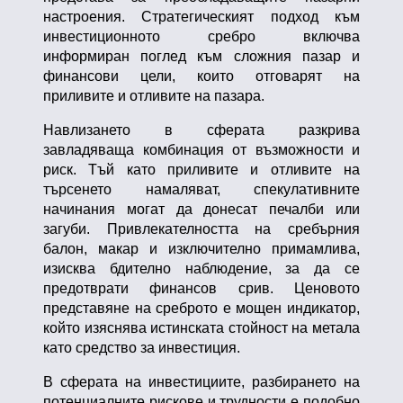
настроения. Стратегическият подход към
инвестиционното сребро включва
информиран поглед към сложния пазар и
финансови цели, които отговарят на
приливите и отливите на пазара.
Навлизането в сферата разкрива
завладяваща комбинация от възможности и
риск. Тъй като приливите и отливите на
търсенето намаляват, спекулативните
начинания могат да донесат печалби или
загуби. Привлекателността на сребърния
балон, макар и изключително примамлива,
изисква бдително наблюдение, за да се
предотврати финансов срив. Ценовото
представяне на среброто е мощен индикатор,
който изяснява истинската стойност на метала
като средство за инвестиция.
В сферата на инвестициите, разбирането на
потенциалните рискове и трудности е подобно