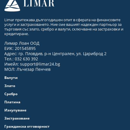
Limar притежава дългогодишен опит в сферата на финансовите
услуги и застраховането. Ние сме вашият надежден партньор за
търговия със злато, сребро и валути, сключване на застраховки и
кредитиране.
Лимар Лоан ООД
ЕИК: 201545895
Адрес: гр. Пловдив, р-н Централен, ул. Цариброд 2
Тел.: 032 630 392
Имейл:
support@limar24.bg
МОЛ: Лъчезар Пенчев
Валути
Злато
Сребро
Платина
Изкупуване
Застраховане
Гражданска отговорност