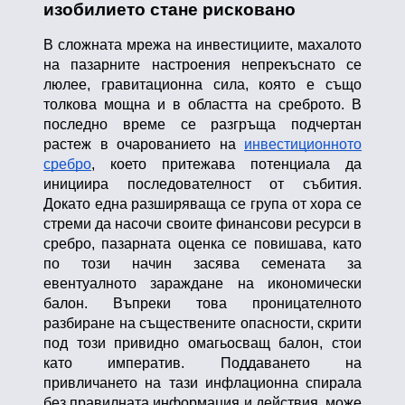
изобилието стане рисковано
В сложната мрежа на инвестициите, махалото
на пазарните настроения непрекъснато се
люлее, гравитационна сила, която е също
толкова мощна и в областта на среброто. В
последно време се разгръща подчертан
растеж в очарованието на
инвестиционното
сребро
, което притежава потенциала да
инициира последователност от събития.
Докато една разширяваща се група от хора се
стреми да насочи своите финансови ресурси в
сребро, пазарната оценка се повишава, като
по този начин засява семената за
евентуалното зараждане на икономически
балон. Въпреки това проницателното
разбиране на съществените опасности, скрити
под този привидно омагьосващ балон, стои
като императив. Поддаването на
привличането на тази инфлационна спирала
без правилната информация и действия, може