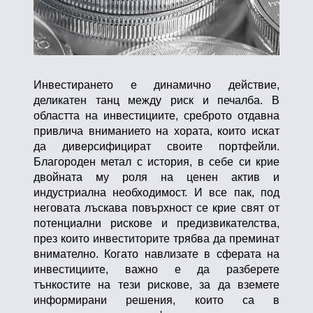
Инвестирането е динамично действие,
деликатен танц между риск и печалба. В
областта на инвестициите, среброто отдавна
привлича вниманието на хората, които искат
да диверсифицират своите портфейли.
Благороден метал с история, в себе си крие
двойната му роля на ценен актив и
индустриална необходимост. И все пак, под
неговата лъскава повърхност се крие свят от
потенциални рискове и предизвикателства,
през които инвеститорите трябва да преминат
внимателно. Когато навлизате в сферата на
инвестициите, важно е да разберете
тънкостите на тези рискове, за да вземете
информирани решения, които са в