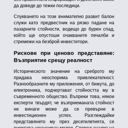
да доведе до тежки последици.
Спукването на този внимателно развит балон
служи като предвестник на рязко падане на
пазарните стойности, водещо до бурен спад,
който ще опустоши очакваните печалби и
стремежи на безброй инвеститори.
Рискове при ценово представяне:
Възприятие срещу реалност
Историческото значение на среброто му
придава неоспорима привлекателност.
Разнообразните му приложения, от бижута, до
електроника, подчертават стойността му в
съвременното общество. Въпреки това, някои
експерти твърдят, че възприеманата стойност
не винаги може да се превърне в
инвестиционен успех. Разглеждайки
представянето му през десетилетията, се
очертава нюансиран модел. Според анализ на