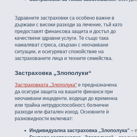
Здравните застраховки са особено важни в
държави с високи разходи за лечение, тъй като
предоставят финансова защита и достъп до
качествени здравни услуги. Те също така
намаляват стреса, свързан с неочаквани
ситуации, и осигуряват спокойствие на
застрахованите лица и техните семейства.
Застраховка „Злополуки“
Застраховката „Злополука“
е предназначена
да осигури защита на вашите финанси при
неочаквани инциденти, водещи до временна
или трайна нетрудоспособност, болнични
разходи или фатален изход. Основните ѝ
разновидности включват:
Индивидуална застраховка „Злополука“
 – 