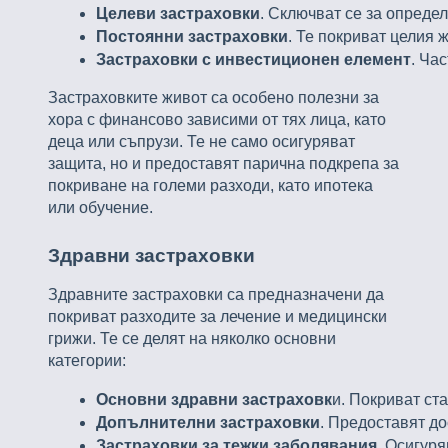
Целеви застраховки
. Сключват се за опреде
Постоянни застраховки
. Те покриват целия
Застраховки с инвестиционен елемент
. Ча
Застраховките живот са особено полезни за
хора с финансово зависими от тях лица, като
деца или съпрузи. Те не само осигуряват
защита, но и предоставят парична подкрепа за
покриване на големи разходи, като ипотека
или обучение.
Здравни застраховки
Здравните застраховки са предназначени да
покриват разходите за лечение и медицински
грижи. Те се делят на няколко основни
категории:
Основни здравни застраховк
и. Покриват ст
Допълнителни застраховки
. Предоставят д
Застраховки за тежки заболявания
. Осигур