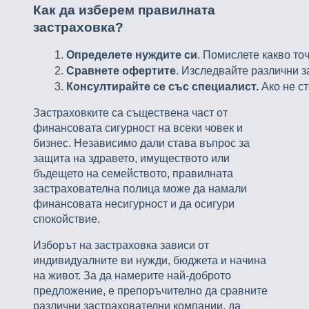
Как да изберем правилната
застраховка?
Определете нуждите си
. Помислете какво то
Сравнете офертите
. Изследвайте различни 
Консултирайте се със специалист.
 Ако не с
Застраховките са съществена част от
финансовата сигурност на всеки човек и
бизнес. Независимо дали става въпрос за
защита на здравето, имуществото или
бъдещето на семейството, правилната
застрахователна полица може да намали
финансовата несигурност и да осигури
спокойствие.
Изборът на застраховка зависи от
индивидуалните ви нужди, бюджета и начина
на живот. За да намерите най-доброто
предложение, е препоръчително да сравните
различни застрахователни компании, да