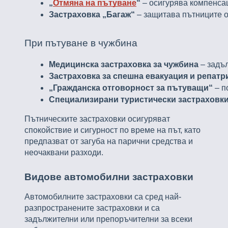
„
Отмяна на пътуване
“
 – осигурява компенса
Застраховка „Багаж“
 – защитава пътниците о
При пътуване в чужбина
Медицинска застраховка за чужбина
 – задъ
Застраховка за спешна евакуация и репатр
„Гражданска отговорност за пътуващи“
 – 
Специализирани туристически застраховк
Пътническите застраховки осигуряват
спокойствие и сигурност по време на път, като
предпазват от загуба на парични средства и
неочаквани разходи.
Видове автомобилни застраховки
Автомобилните застраховки са сред най-
разпространените застраховки и са
задължителни или препоръчителни за всеки