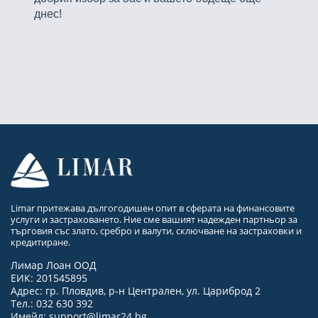
днес!
Limar притежава дългогодишен опит в сферата на финансовите
услуги и застраховането. Ние сме вашият надежден партньор за
търговия със злато, сребро и валути, сключване на застраховки и
кредитиране.
Лимар Лоан ООД
ЕИК: 201545895
Адрес: гр. Пловдив, р-н Централен, ул. Цариброд 2
Тел.: 032 630 392
Имейл:
support@limar24.bg