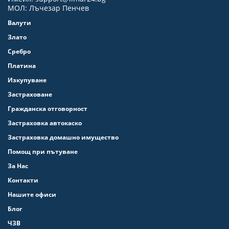
МОЛ: Лъчезар Пенчев
Валути
Злато
Сребро
Платина
Изкупуване
Застраховане
Гражданска отговорност
Застраховка автокаско
Застраховка домашно имущество
Помощ при пътуване
За Нас
Контакти
Нашите офиси
Блог
ЧЗВ