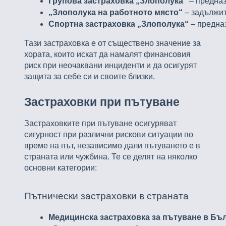
Групова застраховка „Злополука“
 – предна
„Злополука на работното място“
 – задължи
Спортна застраховка „Злополука“
 – предна
Тази застраховка е от съществено значение за
хората, които искат да намалят финансовия
риск при неочаквани инциденти и да осигурят
защита за себе си и своите близки.
Застраховки при пътуване
Застраховките при пътуване осигуряват
сигурност при различни рискови ситуации по
време на път, независимо дали пътуването е в
страната или чужбина. Те се делят на няколко
основни категории:
Пътнически застраховки в страната
Медицинска застраховка за пътуване в Бъ