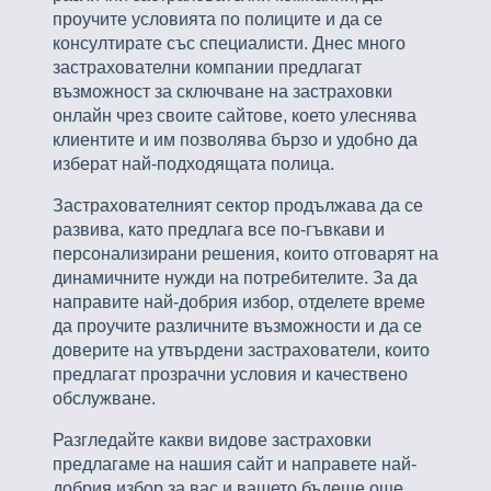
проучите условията по полиците и да се
консултирате със специалисти. Днес много
застрахователни компании предлагат
възможност за сключване на застраховки
онлайн чрез своите сайтове, което улеснява
клиентите и им позволява бързо и удобно да
изберат най-подходящата полица.
Застрахователният сектор продължава да се
развива, като предлага все по-гъвкави и
персонализирани решения, които отговарят на
динамичните нужди на потребителите. За да
направите най-добрия избор, отделете време
да проучите различните възможности и да се
доверите на утвърдени застрахователи, които
предлагат прозрачни условия и качествено
обслужване.
Разгледайте какви видове застраховки
предлагаме на нашия сайт и направете най-
добрия избор за вас и вашето бъдеще още