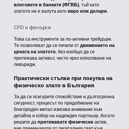
влоговете в банките (ФГВБ)
, тъй като
златото не е валута като
евро или долари
.
CFD и фючърси
Това са инструменти за по-активни трейдъри.
Те позволяват да се печели от
движението на
цената на златото
, без изобщо да се
притежава активът, често чрез използване на
ливъридж.
Практически стъпки при покупка на
физическо злато в България
За да си осигурите спокойствие и дългосрочна
сигурност, процесът по придобиване на
благороден метал изисква внимание към
детайла и избор на надежден партньор. Когато
решите да
притежавате физически
актив,
вие преминавате от дигиталния свят към