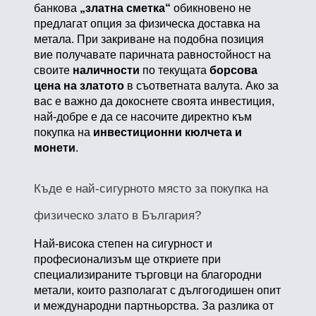
банкова
„златна сметка“
обикновено не
предлагат опция за физическа доставка на
метала. При закриване на подобна позиция
вие получавате паричната равностойност на
своите
наличности
по текущата
борсова
цена на златото
в съответната валута. Ако за
вас е важно да докоснете своята инвестиция,
най-добре е да се насочите директно към
покупка на
инвестиционни кюлчета и
монети
.
Къде е най-сигурното място за покупка на
физическо злато в България?
Най-висока степен на сигурност и
професионализъм ще откриете при
специализираните търговци на благородни
метали, които разполагат с дългогодишен опит
и международни партньорства. За разлика от