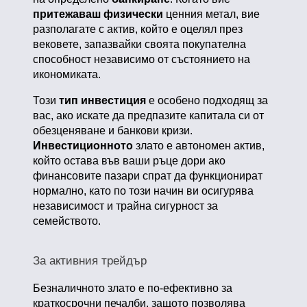
притежаваш физически
ценния метал, вие
разполагате с актив, който е оцелял през
вековете, запазвайки своята покупателна
способност независимо от състоянието на
икономиката.
Този
тип инвестиция
е особено подходящ за
вас, ако искате да предпазите капитала си от
обезценяване и банкови кризи.
Инвестиционното
злато е автономен актив,
който остава във ваши ръце дори ако
финансовите пазари спрат да функционират
нормално, като по този начин ви осигурява
независимост и трайна сигурност за
семейството.
За активния трейдър
Безналичното злато е по-ефективно за
краткосрочни печалби, защото позволява