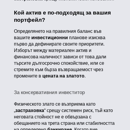
Кой актив е по-подходящ за вашия
портфейл?
Определянето на правилния баланс във
вашите
инвестиционни
планове изисква
първо да дефинирате своите приоритети.
Изборът между материален актив и
финансова наличност зависи от това дали
търсите дългосрочно спокойствие, или се
стремите към бърза възвращаемост чрез
промените в
цената на златото
.
За консервативния инвеститор
Физическото злато се възприема като
„
застраховка
“ срещу системен риск, тъй като
неговата стойност не е обвързана с
обещанието на трета страна или стабилността
на определено
банкиране
. Когато вие