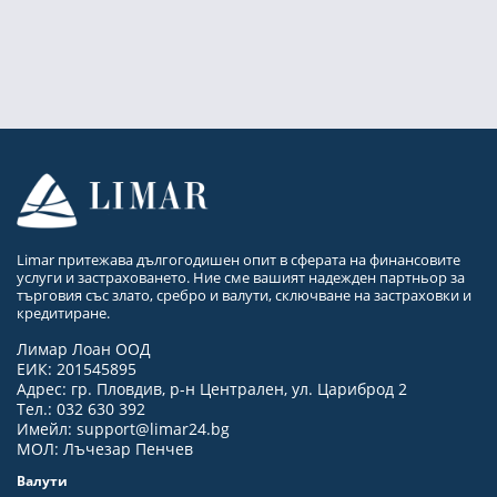
Limar притежава дългогодишен опит в сферата на финансовите
услуги и застраховането. Ние сме вашият надежден партньор за
търговия със злато, сребро и валути, сключване на застраховки и
кредитиране.
Лимар Лоан ООД
ЕИК: 201545895
Адрес: гр. Пловдив, р-н Централен, ул. Цариброд 2
Тел.: 032 630 392
Имейл:
support@limar24.bg
МОЛ: Лъчезар Пенчев
Валути