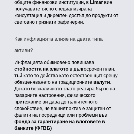
общите финансови институции, в
Limar
вие
получавате тясно специализирана
консултация и директен достъп до продукти от
световно признати рафинерии.
Как инфлацията влияе на двата типа
активи?
Инфлацията обикновено повишава
стойността на златото
в дългосрочен план,
тъй като то действа като естествен щит срещу
обезценяването на традиционните
валути
.
Докато безналичното злато реагира бързо на
пазарните настроения, физическото
притежание ви дава допълнителното
спокойствие, че вашият актив е защитен от
фалити на посредници или проблеми във
фонда за гарантиране на влоговете в
банките (ФГВБ)