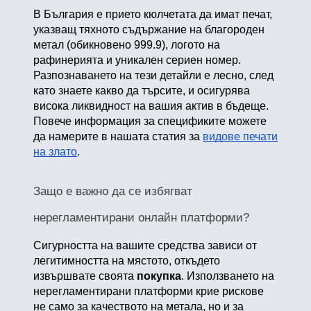
В България е прието кюлчетата да имат печат,
указващ тяхното съдържание на благороден
метал (обикновено 999.9), логото на
рафинерията и уникален сериен номер.
Разпознаването на тези детайли е лесно, след
като знаете какво да търсите, и осигурява
висока ликвидност на вашия актив в бъдеще.
Повече информация за спецификите можете
да намерите в нашата статия за
видове печати
на злато
.
Защо е важно да се избягват
нерегламентирани онлайн платформи?
Сигурността на вашите средства зависи от
легитимността на мястото, откъдето
извършвате своята
покупка
. Използването на
нерегламентирани платформи крие рискове
не само за качеството на метала, но и за