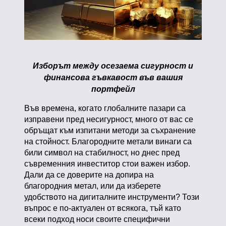
Изборът между осезаема сигурност и
финансова гъвкавост във вашия
портфейл
Във времена, когато глобалните пазари са
изправени пред несигурност, много от вас се
обръщат към изпитани методи за съхранение
на стойност. Благородните метали винаги са
били символ на стабилност, но днес пред
съвременния инвеститор стои важен избор.
Дали да се доверите на допира на
благородния метал, или да изберете
удобството на дигиталните инструменти? Този
въпрос е по-актуален от всякога, тъй като
всеки подход носи своите специфични