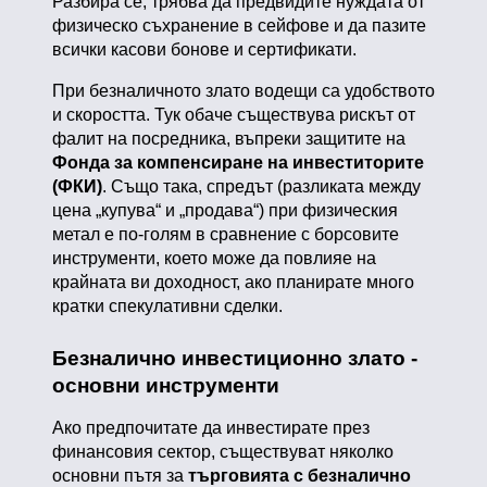
Разбира се, трябва да предвидите нуждата от
физическо съхранение в сейфове и да пазите
всички касови бонове и сертификати.
При безналичното злато водещи са удобството
и скоростта. Тук обаче съществува рискът от
фалит на посредника, въпреки защитите на
Фонда за компенсиране на инвеститорите
(ФКИ)
. Също така, спредът (разликата между
цена „купува“ и „продава“) при физическия
метал е по-голям в сравнение с борсовите
инструменти, което може да повлияе на
крайната ви доходност, ако планирате много
кратки спекулативни сделки.
Безналично инвестиционно злато -
основни инструменти
Ако предпочитате да инвестирате през
финансовия сектор, съществуват няколко
основни пътя за
търговията с безналично