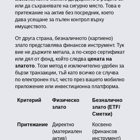
или да съхранявате на сигурно място. Това е
притежание на актив без посредник, което
дава усещане за пълен контрол върху
имуществото.
От друга страна, безналичното (хартиено)
злато представлява финансов инструмент. Тук
вие не държите метала, а по-скоро сертификат
или дял от фонд, който следва
цената на
златото
. Този метод е изключително удобен за
бързи транзакции, тъй като всичко се случва
по електронен път, често през вашето мобилно
приложение или инвестиционна платформа.
Критерий
Физическо
Безналично
злато
злато (ETF/
Сметки)
Притежание
Директно
Косвено
(материален
(финансов
актив)
инструмент)