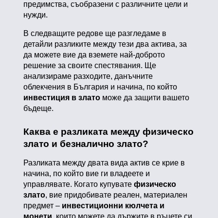
предимства, съобразени с различните цели и
нужди.
В следващите редове ще разгледаме в
детайли разликите между тези два актива, за
да можете вие да вземете най-доброто
решение за своите спестявания. Ще
анализираме разходите, данъчните
облекчения в България и начина, по който
инвестиция в злато
може да защити вашето
бъдеще.
Каква е разликата между физическо
злато и безналично злато?
Разликата между двата вида актив се крие в
начина, по който вие ги владеете и
управлявате. Когато купувате
физическо
злато
, вие придобивате реален, материален
предмет –
инвестиционни кюлчета и
монети
, които можете да държите в ръцете си