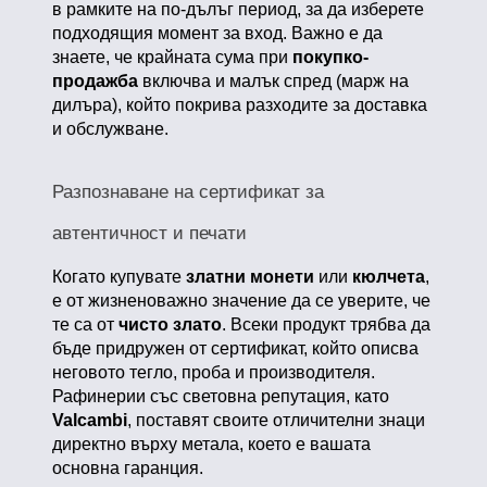
в рамките на по-дълъг период, за да изберете
подходящия момент за вход. Важно е да
знаете, че крайната сума при
покупко-
продажба
включва и малък спред (марж на
дилъра), който покрива разходите за доставка
и обслужване.
Разпознаване на сертификат за
автентичност и печати
Когато купувате
златни монети
или
кюлчета
,
е от жизненоважно значение да се уверите, че
те са от
чисто злато
. Всеки продукт трябва да
бъде придружен от сертификат, който описва
неговото тегло, проба и производителя.
Рафинерии със световна репутация, като
Valcambi
, поставят своите отличителни знаци
директно върху метала, което е вашата
основна гаранция.