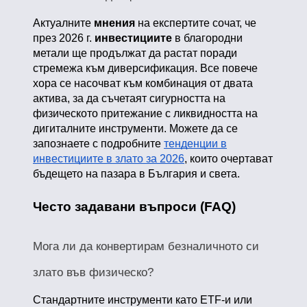
Актуалните
мнения
на експертите сочат, че
през 2026 г.
инвестициите
в благородни
метали ще продължат да растат поради
стремежа към диверсификация. Все повече
хора се насочват към комбинация от двата
актива, за да съчетаят сигурността на
физическото притежание с ликвидността на
дигиталните инструменти. Можете да се
запознаете с подробните
тенденции в
инвестициите в злато за 2026
, които очертават
бъдещето на пазара в България и света.
Често задавани въпроси (FAQ)
Мога ли да конвертирам безналичното си
злато във физическо?
Стандартните инструменти като ETF-и или