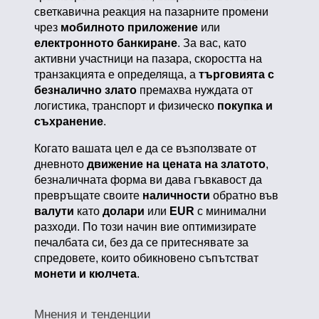
светкавична реакция на пазарните промени
чрез
мобилното приложение
или
електронното банкиране
. За вас, като
активни участници на пазара, скоростта на
транзакцията е определяща, а
търговията с
безналично злато
премахва нуждата от
логистика, транспорт и физическо
покупка и
съхранение
.
Когато вашата цел е да се възползвате от
дневното
движение на цената на златото
,
безналичната форма ви дава гъвкавост да
превръщате своите
наличности
обратно във
валути
като
долари
или
EUR
с минимални
разходи. По този начин вие оптимизирате
печалбата си, без да се притеснявате за
спредовете, които обикновено съпътстват
монети и кюлчета
.
Мнения и тенденции