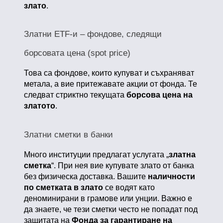
злато
.
Златни ETF-и – фондове, следящи
борсовата цена (spot price)
Това са фондове, които купуват и съхраняват
метала, а вие притежавате акции от фонда. Те
следват стриктно текущата
борсова цена на
златото
.
Златни сметки в банки
Много институции предлагат услугата „
златна
сметка
“. При нея вие купувате злато от банка
без физическа доставка. Вашите
наличности
по сметката в злато
се водят като
деноминирани в грамове или унции. Важно е
да знаете, че тези сметки често не попадат под
защитата на
Фонда за гарантиране на