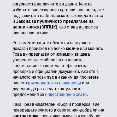
сигурността на личните ви данни. Когато
избирате лицензирани търговци, вие попадате
под защитата на българското законодателство
и
Закона за публичното предлагане на
ценни книжа (ЗППЦК)
, ако става въпрос за
финансови активи.
Регламентираните обекти ви осигуряват
доказан произход на всяко
кюлче
или монета.
Това ви предпазва от измами и ви дава
увереност, че стойността на вашите
спестявания е защитена от физическа
проверка и официални документи. Ако сте в
началото на този път, ви каним да прочетете
нашето
ръководство за начинаещи
или
директно да разгледате актуалните
предложения за
инвестиционно злато
.
Така чрез внимателен избор и проверка, вие
превръщате златото в своята най-добра лична
застраховка
срещу икономически колебания.