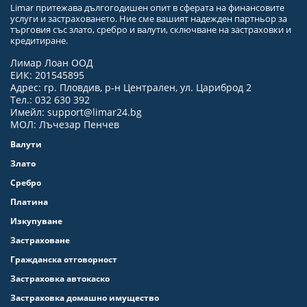
Limar притежава дългогодишен опит в сферата на финансовите
услуги и застраховането. Ние сме вашият надежден партньор за
търговия със злато, сребро и валути, сключване на застраховки и
кредитиране.
Лимар Лоан ООД
ЕИК: 201545895
Адрес: гр. Пловдив, р-н Централен, ул. Цариброд 2
Тел.: 032 630 392
Имейл:
support@limar24.bg
МОЛ: Лъчезар Пенчев
Валути
Злато
Сребро
Платина
Изкупуване
Застраховане
Гражданска отговорност
Застраховка автокаско
Застраховка домашно имущество