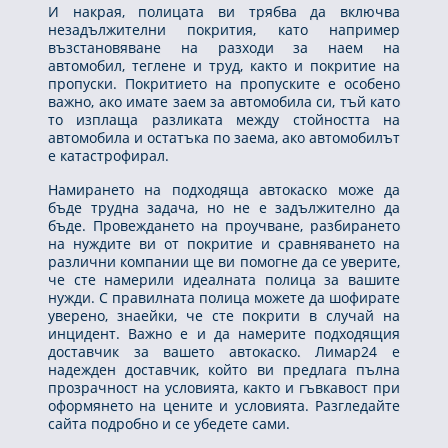
И накрая, полицата ви трябва да включва
незадължителни покрития, като например
възстановяване на разходи за наем на
автомобил, теглене и труд, както и покритие на
пропуски. Покритието на пропуските е особено
важно, ако имате заем за автомобила си, тъй като
то изплаща разликата между стойността на
автомобила и остатъка по заема, ако автомобилът
е катастрофирал.
Намирането на подходяща автокаско може да
бъде трудна задача, но не е задължително да
бъде. Провеждането на проучване, разбирането
на нуждите ви от покритие и сравняването на
различни компании ще ви помогне да се уверите,
че сте намерили идеалната полица за вашите
нужди. С правилната полица можете да шофирате
уверено, знаейки, че сте покрити в случай на
инцидент. Важно е и да намерите подходящия
доставчик за вашето автокаско. Лимар24 е
надежден доставчик, който ви предлага пълна
прозрачност на условията, както и гъвкавост при
оформянето на цените и условията. Разгледайте
сайта подробно и се убедете сами.