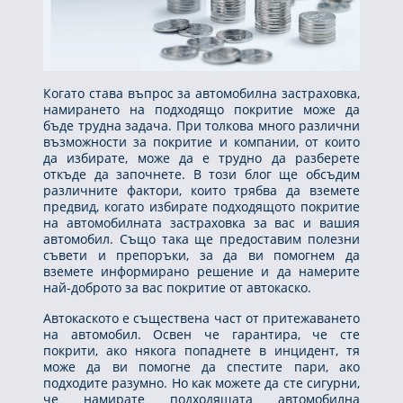
Когато става въпрос за автомобилна застраховка,
намирането на подходящо покритие може да
бъде трудна задача. При толкова много различни
възможности за покритие и компании, от които
да избирате, може да е трудно да разберете
откъде да започнете. В този блог ще обсъдим
различните фактори, които трябва да вземете
предвид, когато избирате подходящото покритие
на автомобилната застраховка за вас и вашия
автомобил. Също така ще предоставим полезни
съвети и препоръки, за да ви помогнем да
вземете информирано решение и да намерите
най-доброто за вас покритие от автокаско.
Автокаското е съществена част от притежаването
на автомобил. Освен че гарантира, че сте
покрити, ако някога попаднете в инцидент, тя
може да ви помогне да спестите пари, ако
подходите разумно. Но как можете да сте сигурни,
че намирате подходящата автомобилна