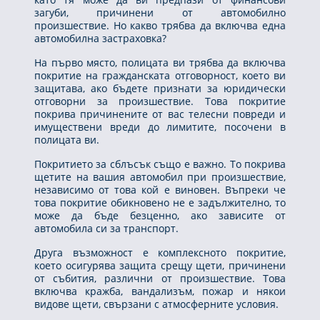
загуби, причинени от автомобилно
произшествие. Но какво трябва да включва една
автомобилна застраховка?
На първо място, полицата ви трябва да включва
покритие на гражданската отговорност, което ви
защитава, ако бъдете признати за юридически
отговорни за произшествие. Това покритие
покрива причинените от вас телесни повреди и
имуществени вреди до лимитите, посочени в
полицата ви.
Покритието за сблъсък също е важно. То покрива
щетите на вашия автомобил при произшествие,
независимо от това кой е виновен. Въпреки че
това покритие обикновено не е задължително, то
може да бъде безценно, ако зависите от
автомобила си за транспорт.
Друга възможност е комплексното покритие,
което осигурява защита срещу щети, причинени
от събития, различни от произшествие. Това
включва кражба, вандализъм, пожар и някои
видове щети, свързани с атмосферните условия.