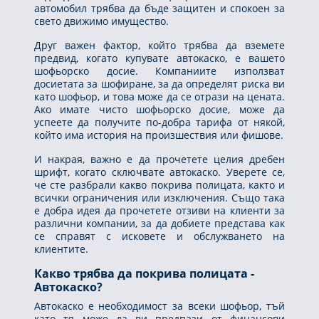
автомобил трябва да бъде защитен и спокоен за
свето движимо имущество.
Друг важен фактор, който трябва да вземете
предвид, когато купувате автокаско, е вашето
шофьорско досие. Компаниите използват
досиетата за шофиране, за да определят риска ви
като шофьор, и това може да се отрази на цената.
Ако имате чисто шофьорско досие, може да
успеете да получите по-добра тарифа от някой,
който има история на произшествия или фишове.
И накрая, важно е да прочетете целия дребен
шрифт, когато сключвате автокаско. Уверете се,
че сте разбрали какво покрива полицата, както и
всички ограничения или изключения. Също така
е добра идея да прочетете отзиви на клиенти за
различни компании, за да добиете представа как
се справят с исковете и обслужването на
клиентите.
Какво трябва да покрива полицата -
Автокаско?
Автокаско е необходимост за всеки шофьор, тъй
като тя може да ви предпази от финансови