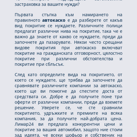
застраховка за вашите нужди?
Първата стъпка към намирането на
правилното
автокаско
е да разберете от какъв
вид покритие се нуждаете. Различните полици
предлагат различни нива на покритие, така че е
важно да знаете от какво се нуждаете, преди да
започнете да пазарувате. Някои често срещани
видове покрития при автокаско включват
покритие на гражданската отговорност, цялостно
покритие при различни обстоятелства и
покритие при сблъсък.
След като определите вида на покритието, от
което се нуждаете, ще трябва да започнете да
сравнявате различните компании за автокаско,
което ще ви помогне да спестите доста от
средствата си. Добре е да получите поне три
оферти от различни компании, преди да вземете
решение. Уверете се, че сте сравнили
покритието, удръжките и премиите на всяка
компания, за да получите най-добрата цена.
Лимар24 ви предлага конкурентни цени и
покритие за вашия автомобил, защото ние стоим
зад идеята, че всеки шофьор и собственик на