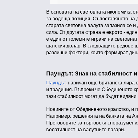
В основата на световната икономика ст
за водеща позиция. Съпоставянето на дв
старата световна валута запазила се и
сила. От другата страна е еврото - еди
е един от големите играчи на световнат
щатския долар. В следващите редове ще
различни фактори, които формират дин
Паундът: Знак на стабилност 
Паундът
, наричан още британска лира 
и традиция. Въпреки че Обединеното кр
тази стабилност могат да бъдат видяни
Новините от Обединеното кралство, и п
Например, решенията на банката на Анг
Преговорите за търговски споразумения
волатилност на валутните пазари.