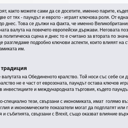
оят, както можете сами да се досетите, именно парите, къд
е от тях - паундът и еврото - играят ключова роля. От едн
 до днес. Това се дължи на факта, че именно Великобритан
нната валута на повечето европейски държави. Неговата поз
а политическа сцена и днес то е считано за втората по зна
 разгледаме подробно ключови аспекти, които влияят на ст
амиката им.
и традиция
е валутата на Обединеното кралство. Той носи със себе си
алство не е част от еврозоната, паундът остава ключов игр
 в инвестициите и международната търговия, където паундъ
о-специално тези, свързани с икономиката, имат голямо въ
лия и икономическите показатели могат да подплатят или п
 и събитията, свързани с Brexit, също оказват влияние вър