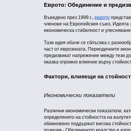
Еврото: Обединение и предиз
Въведено през 1999 г.,
еврото
представл
членове на Европейския съюз. Идеята з
икономическа стабилност и улесняване 
Тази идея обаче се сблъсква с разнооб
част от еврозоната. Периодичните икон
предизвикат напрежение между тези дър
оказва огромно влияние върху стойност
Фактори, влияещи на стойност
Икономически показатели
Различни икономически показатели, кат
определянето на стойността на валутит
обикновено поддържат висока стойност
позиция - Обединеното кралство е изпр