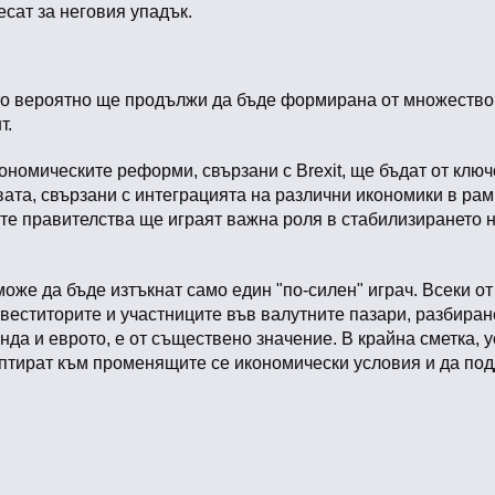
есат за неговия упадък.
то вероятно ще продължи да бъде формирана от множество 
т.
ономическите реформи, свързани с Brexit, ще бъдат от ключ
вата, свързани с интеграцията на различни икономики в ра
те правителства ще играят важна роля в стабилизирането н
може да бъде изтъкнат само един "по-силен" играч. Всеки о
веститорите и участниците във валутните пазари, разбиран
да и еврото, е от съществено значение. В крайна сметка, у
даптират към променящите се икономически условия и да по