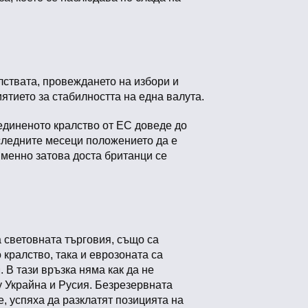
лствата, провеждането на избори и
ятието за стабилността на една валута.
бединеното кралство от ЕС доведе до
оследните месеци положението да е
Именно затова доста британци се
 световната търговия, също са
 кралство, така и еврозоната са
 В тази връзка няма как да не
 Украйна и Русия. Безрезервната
 успяха да разклатят позицията на