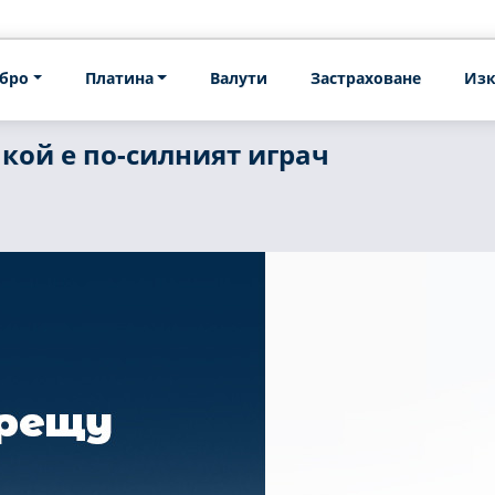
бро
Платина
Валути
Застраховане
Изк
кой е по-силният играч