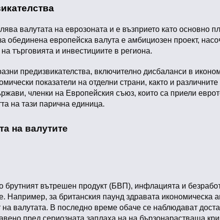
викателства
ява валутата на еврозоната и е възприето като основно пл
а обединена европейска валута е амбициозен проект, насо
на търговията и инвестициите в региона.
разни предизвикателства, включително дисбаланси в иконом
омически показатели на отделни страни, както и различните
жави, членки на Европейския съюз, които са приели еврото
та на тази парична единица.
та на валутите
о брутният вътрешен продукт (БВП), инфлацията и безработ
е. Например, за британския паунд здравата икономическа 
 на валутата. В последно време обаче се наблюдават доста
авено пред сериозната заплаха на на бързонарастваща криз