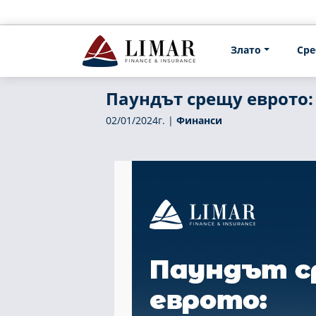
Злато
Сре
Паундът срещу еврото: 
02/01/2024г. |
Финанси