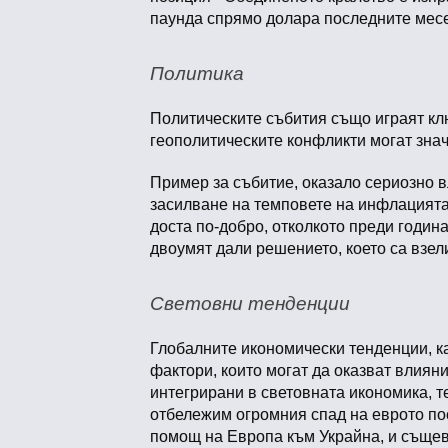
паунда спрямо долара последните месе
Политика
Политическите събития също играят кл
геополитическите конфликти могат знач
Пример за събитие, оказало сериозно в
засилване на темповете на инфлацията 
доста по-добро, отколкото преди годин
двоумят дали решението, което са взели
Световни тенденции
Глобалните икономически тенденции, к
фактори, които могат да оказват влиян
интегрирани в световната икономика, те
отбележим огромния спад на еврото по
помощ на Европа към Украйна, и същев