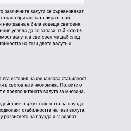
ето различните валути се съревновават
а страна британската лира е най-
ия неотдавна е била водеща световна
иция успява да се запази, тъй като ЕС
чимост валута в световен мащаб след
ойността на тези двете валути и
 дълга история на финансова стабилност
ач в световната икономика. Ползите от
т е предпочитаната валута за мнозина.
здействие върху стойността на паунда.
одкопаят стабилността на тази валута.
ху развитието на паунда и създават