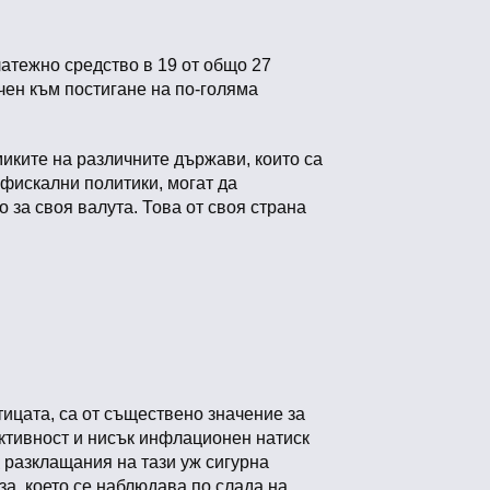
атежно средство в 19 от общо 27
чен към постигане на по-голяма
иките на различните държави, които са
 фискални политики, могат да
 за своя валута. Това от своя страна
ицата, са от съществено значение за
активност и нисък инфлационен натиск
 разклащания на тази уж сигурна
а, което се наблюдава по слада на