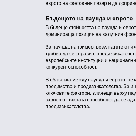
еврото на световния пазар и да доприн
Бъдещето на паунда и еврото
В бъдеще стойността на паунда и евро
доминираща позиция на валутния фрон
За паунда, например, резултатите от ик
трябва да се справи с предизвикателст
европейските институции и национални
конкурентоспособност.
В сблъсъка между паунда и еврото, не 
предимства и предизвикателства. За ин
ключовите фактори, влияещи върху паун
зависи от тяхната способност да се а
предизвикателства.