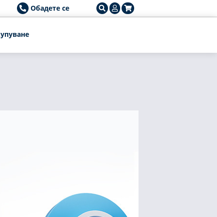
Обадете се
упуване