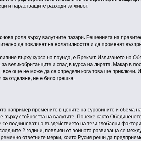
ци и нарастващите разходи за живот.
ючова роля върху валутните пазари. Решенията на правите
ително да повлияят на волатилността и да променят възпри
лияние върху курса на паунда, е Брекзит. Излизането на О
за великобританците и спад в курса на лирата. Макар в п
а, все още не може да се определи кога това ще приключи. 
 за отделяне, не е било грешка.
ато например промените в цените на суровините и обема на
ие върху стойността на валутите. Понеже както Обединеното
 се подчиняват на въздействието на тези глобални фактори.
следните 2 години, повлиян от войната развиваща се между
ременно ответните мерки, които Русия реши да предприеме,