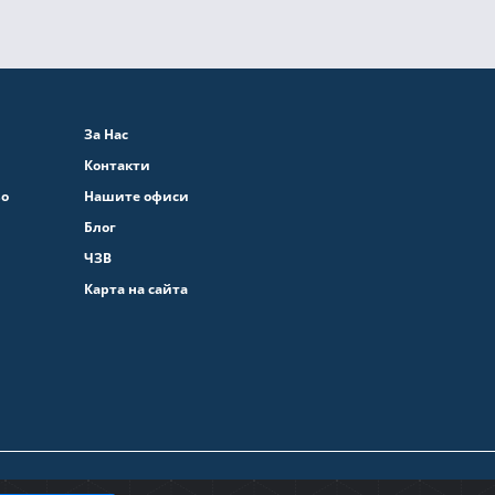
За Нас
Контакти
во
Нашите офиси
Блог
ЧЗВ
Карта на сайта
ита на личните данни
Общи условия
|