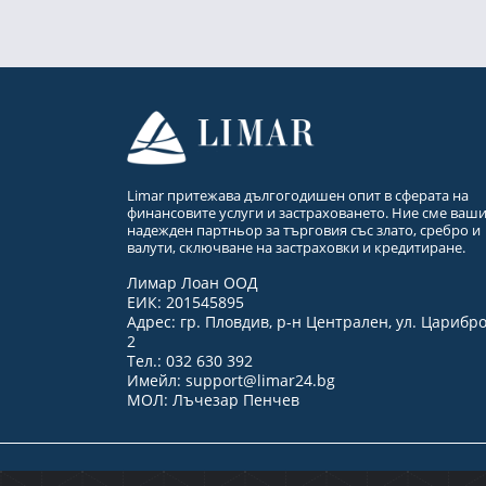
Limar притежава дългогодишен опит в сферата на
финансовите услуги и застраховането. Ние сме ваш
надежден партньор за търговия със злато, сребро и
валути, сключване на застраховки и кредитиране.
Лимар Лоан ООД
ЕИК: 201545895
Адрес: гр. Пловдив, р-н Централен, ул. Царибр
2
Тел.: 032 630 392
Имейл:
support@limar24.bg
МОЛ: Лъчезар Пенчев