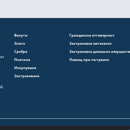
Валути
Гражданска отговорност
Злато
Застраховка автокаско
Сребро
Застраховка домашно имущест
ият
Платина
Помощ при пътуване
Изкупуване
Застраховане
од
Политика за защ