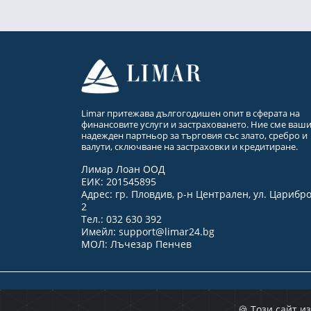
Limar притежава дългогодишен опит в сферата на
финансовите услуги и застраховането. Ние сме ваш
надежден партньор за търговия със злато, сребро и
валути, сключване на застраховки и кредитиране.
Лимар Лоан ООД
ЕИК: 201545895
Адрес: гр. Пловдив, р-н Централен, ул. Царибр
2
Тел.: 032 630 392
Имейл:
support@limar24.bg
МОЛ: Лъчезар Пенчев
© 2025 - Limar
🍪 Този сайт 