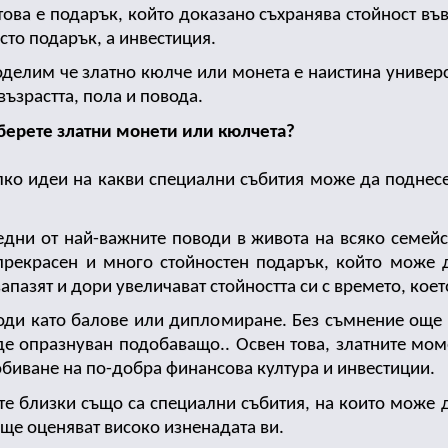
това е подарък, който доказано съхранява стойност във
сто подарък, а инвестиция. 
оделим че златно кюлче или монета е наистина универ
възрастта, пола и повода. 
берете златни монети или кюлчета?
лко идеи на какви специални събития може да поднесет
едни от най-важните поводи в живота на всяко семейст
прекрасен и много стойностен подарък, който може да
пазят и дори увеличават стойността си с времето, кое
води като балове или дипломиране. Без съмнение още е
де опразнуван подобаващо.. Освен това, златните моме
биване на по-добра финансова култура и инвестиции. 
е близки също са специални събития, на които може да
 ще оценяват високо изненадата ви. 