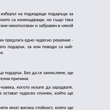
 изборът на подходящи подаръци за 
които са изненадващи, но също така 
тане неизползван и забравен в някой 
Ако и вие често се колебаете какво да подарите за различни специални поводи, Лимар24 ви предлага едно чудесно решение - 
ато подарък, за кои поводи са най-
е. 
ър подарък. Без да се замисляме, ще 
телни причини. 
века, когото искате да зарадвате. 
 остават чудесен спомен, който ще 
ети имат висока стойност, която ще 