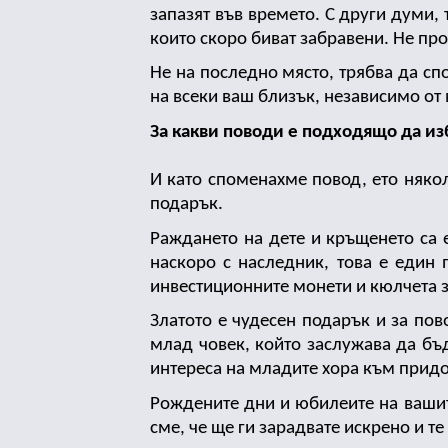
запазят във времето. С други думи, 
които скоро биват забравени. Не про
Не на последно място, трябва да сп
на всеки ваш близък, независимо от 
За какви поводи е подходящо да из
И като споменахме повод, ето няко
подарък.
Раждането на дете и кръщенето са 
наскоро с наследник, това е един 
инвестиционните монети и кюлчета за
Златото е чудесен подарък и за по
млад човек, който заслужава да бъ
интереса на младите хора към придо
Рождените дни и юбилеите на вашит
сме, че ще ги зарадвате искрено и те