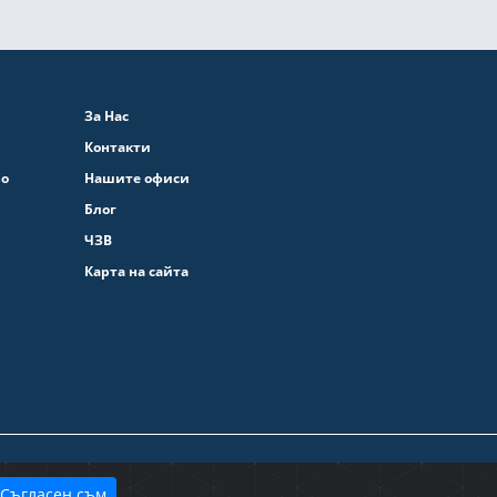
За Нас
Контакти
во
Нашите офиси
Блог
ЧЗВ
Карта на сайта
ита на личните данни
Общи условия
|
Съгласен съм