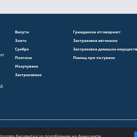
Валути
Гражданска отговорност
Злато
Застраховка автокаско
Сребро
Застраховка домашно имущест
ият
Платина
Помощ при пътуване
Изкупуване
Застраховане
од
Политика за защ
използва бисквитки за подобрение на функциите.
Виж повече