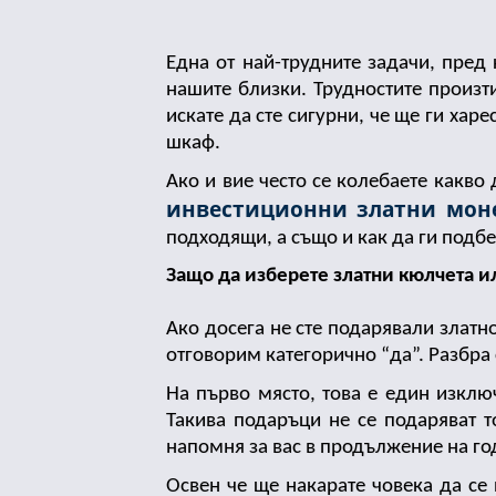
Една от най-трудните задачи, пред
нашите близки. Трудностите произти
искате да сте сигурни, че ще ги хар
шкаф. 
инвестиционни златни мон
подходящи, а също и как да ги подб
Защо да изберете златни кюлчета и
Ако досега не сте подарявали златно
отговорим категорично “да”. Разбра
На първо място, това е един изклю
Такива подаръци не се подаряват т
напомня за вас в продължение на го
Освен че ще накарате човека да се 