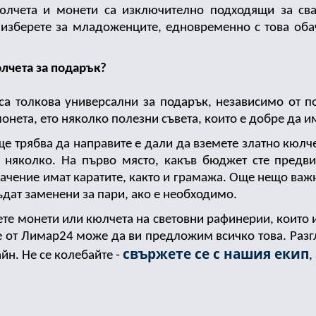
юлчета и монети са изключително подходящи за сват
изберете за младоженците, едновременно с това обаче
юлчета за подарък?
са толкова универсални за подарък, независимо от по
онета, ето няколко полезни съвета, които е добре да и
е трябва да направите е дали да вземете златно кюлче
а няколко. На първо място, какъв бюджет сте предв
начение имат каратите, както и грамажа. Още нещо важн
ъдат заменени за пари, ако е необходимо. 
е монети или кюлчета на световни рафинерии, които им
е от Лимар24 може да ви предложим всичко това. Разг
свържете се с нашия екип
йн. Не се колебайте - 
,