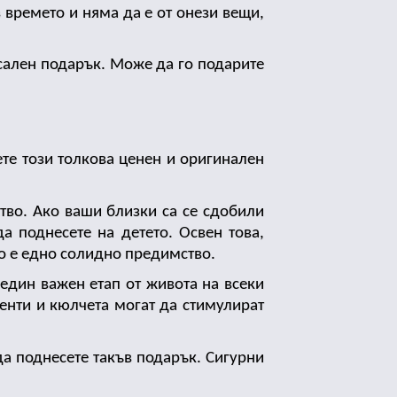
 времето и няма да е от онези вещи, 
сален подарък. Може да го подарите 
е този толкова ценен и оригинален 
во. Ако ваши близки са се сдобили 
 поднесете на детето. Освен това, 
то е едно солидно предимство. 
дин важен етап от живота на всеки 
нти и кюлчета могат да стимулират 
 поднесете такъв подарък. Сигурни 