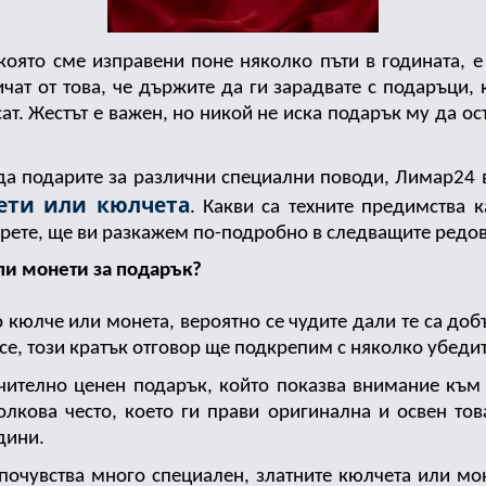
 която сме изправени поне няколко пъти в годината, е
чат от това, че държите да ги зарадвате с подаръци, 
есат. Жестът е важен, но никой не иска подарък му да ос
ети или кюлчета
. Какви са техните предимства к
ерете, ще ви разкажем по-подробно в следващите редов
ли монети за подарък?
 кюлче или монета, вероятно се чудите дали те са доб
 се, този кратък отговор ще подкрепим с няколко убеди
чително ценен подарък, който показва внимание към чо
олкова често, което ги прави оригинална и освен това
дини.
почувства много специален, златните кюлчета или мон