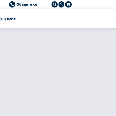
Обадете се
упуване