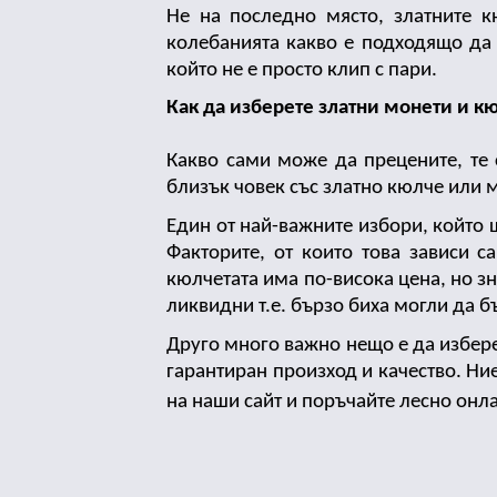
Не на последно място, златните к
колебанията какво е подходящо да 
който не е просто клип с пари. 
Как да изберете златни монети и к
Какво сами може да прецените, те 
близък човек със златно кюлче или м
Един от най-важните избори, който щ
Факторите, от които това зависи с
кюлчетата има по-висока цена, но з
ликвидни т.е. бързо биха могли да б
Друго много важно нещо е да изберет
гарантиран произход и качество. Ни
на наши сайт и поръчайте лесно онла