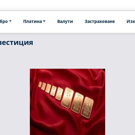
бро
Платина
Валути
Застраховане
Изк
вестиция