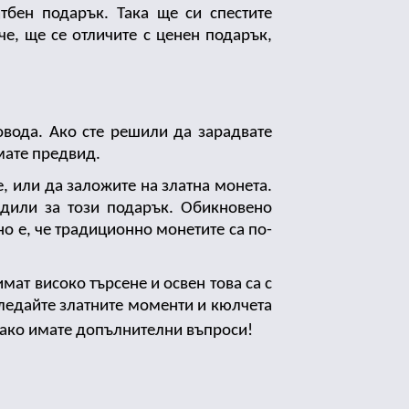
бен подарък. Така ще си спестите 
, ще се отличите с ценен подарък, 
вода. Ако сте решили да зарадвате 
мате предвид.
, или да заложите на златна монета. 
идили за този подарък. Обикновено 
о е, че традиционно монетите са по-
ат високо търсене и освен това са с 
ледайте златните моменти и кюлчета 
 ако имате допълнителни въпроси! 