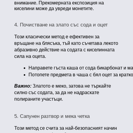
внимание. Прекомерната експозиция на
киселини може да увреди монетите.
4. Почистване на злато със сода и оцет
Този класически метод е ефективен за
връщане на блясъка, тъй като съчетава лекото
абразивно действие на содата с киселинната
сила на оцета.
Направете гъста каша от сода бикарбонат и ма
Потопете предмета в чаша с бял оцет за кратк
Важно:
Златото е меко, затова не търкайте
силно със содата, за да не надраскате
полираните участъци.
5. Сапунен разтвор и мека четка
Този метод се счита за най-безопасният начин