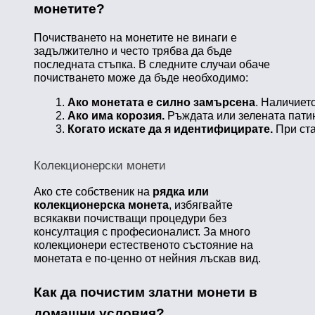
монетите?
Почистването на монетите не винаги е
задължително и често трябва да бъде
последната стъпка. В следните случаи обаче
почистването може да бъде необходимо:
Ако монетата е силно замърсена
. Наличиет
Ако има корозия.
 Ръждата или зелената патин
Когато искате да я идентифицирате.
 При ст
Колекционерски монети
Ако сте собственик на
рядка или
колекционерска монета
, избягвайте
всякакви почистващи процедури без
консултация с професионалист. За много
колекционери естественото състояние на
монетата е по-ценно от нейния лъскав вид.
Как да почистим златни монети в
домашни условия?