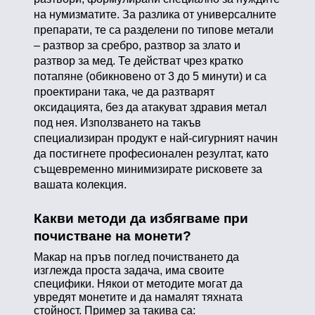
на нумизматите. За разлика от универсалните
препарати, те са разделени по типове метали
– разтвор за сребро, разтвор за злато и
разтвор за мед. Те действат чрез кратко
потапяне (обикновено от 3 до 5 минути) и са
проектирани така, че да разтварят
оксидацията, без да атакуват здравия метал
под нея. Използването на такъв
специализиран продукт е най-сигурният начин
да постигнете професионален резултат, като
същевременно минимизирате рисковете за
вашата колекция.
Какви методи да избягваме при
почистване на монети?
Макар на пръв поглед почистването да
изглежда проста задача, има своите
специфики. Някои от методите могат да
увредят монетите и да намалят тяхната
стойност. Пример за такива са: