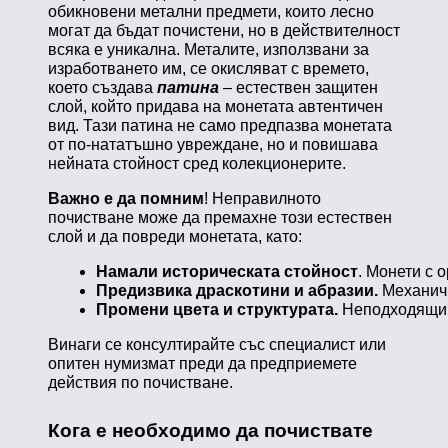
обикновени метални предмети, които лесно
могат да бъдат почистени, но в действителност
всяка е уникална. Металите, използвани за
изработването им, се окисляват с времето,
което създава
патина
– естествен защитен
слой, който придава на монетата автентичен
вид. Тази патина не само предпазва монетата
от по-нататъшно увреждане, но и повишава
нейната стойност сред колекционерите.
Важно е да помним
! Неправилното
почистване може да премахне този естествен
слой и да повреди монетата, като:
Намали историческата стойност
. Монети с 
Предизвика драскотини и абразии.
 Механич
Промени цвета и структурата.
 Неподходящи 
Винаги се консултирайте със специалист или
опитен нумизмат преди да предприемете
действия по почистване.
Кога е необходимо да почиствате