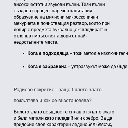
високочестотни звукови вълни. Тези вълни
създават процес, наречен кавитация –
образуване на милиони микроскопични
мехурчета в почистващия разтвор, които при
допир с предмета буквално „експлодират“ и
отлепват мръсотията дори от най-
недостъпните места.
Кога е подходяща –
 този метод е изключител
Кога е забранена – 
ултразвукът може да бъде
Родиево покритие - защо бялото злато
пожълтява и как се възстановява?
Бялото злато всъщност е сплав от жълто злато
и бели метали като паладий или сребро. За да
придобие своя характерен леденобял блясък,