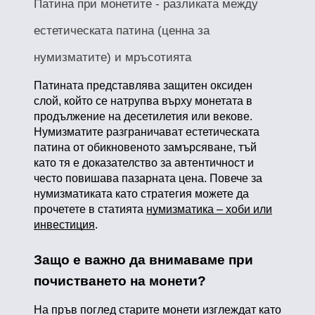
Патина при монетите - разликата между
естетическата патина (ценна за
нумизматите) и мръсотията
Патината представлява защитен оксиден
слой, който се натрупва върху монетата в
продължение на десетилетия или векове.
Нумизматите разграничават естетическата
патина от обикновеното замърсяване, тъй
като тя е доказателство за автентичност и
често повишава пазарната цена. Повече за
нумизматиката като стратегия можете да
прочетете в статията
нумизматика – хоби или
инвестиция
.
Защо е важно да внимаваме при
почистването на монети?
На пръв поглед старите монети изглеждат като