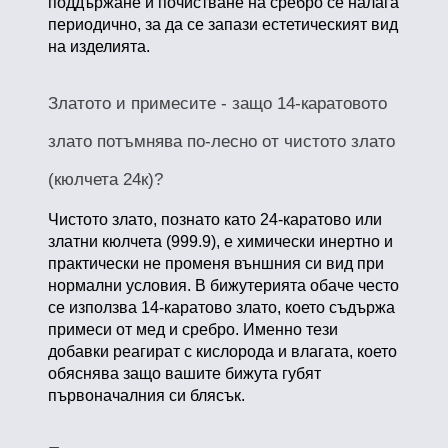
поддържане и почистване на сребро се налага
периодично, за да се запази естетическият вид
на изделията.
Златото и примесите - защо 14-каратовото
злато потъмнява по-лесно от чистото злато
(кюлчета 24к)?
Чистото злато, познато като 24-каратово или
златни кюлчета (999.9), е химически инертно и
практически не променя външния си вид при
нормални условия. В бижутерията обаче често
се използва 14-каратово злато, което съдържа
примеси от мед и сребро. Именно тези
добавки реагират с кислорода и влагата, което
обяснява защо вашите бижута губят
първоначалния си блясък.