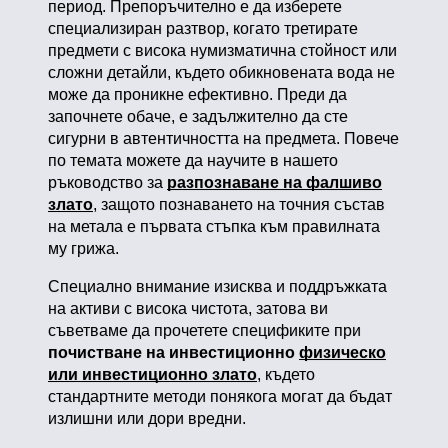
период. Препоръчително е да изберете
специализиран разтвор, когато третирате
предмети с висока нумизматична стойност или
сложни детайли, където обикновената вода не
може да проникне ефективно. Преди да
започнете обаче, е задължително да сте
сигурни в автентичността на предмета. Повече
по темата можете да научите в нашето
ръководство за
разпознаване на фалшиво
злато
, защото познаването на точния състав
на метала е първата стъпка към правилната
му грижа.
Специално внимание изисква и поддръжката
на активи с висока чистота, затова ви
съветваме да прочетете спецификите при
почистване на инвестиционно
физическо
или инвестиционно злато
, където
стандартните методи понякога могат да бъдат
излишни или дори вредни.