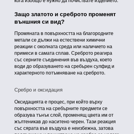
кога изобщо е нужно да почиствате изделието.
Защо златото и среброто променят
външния си вид?
Промяната в повърхността на благородните
метали се дължи на естествени химични
реакции с околната среда или наличието на
примеси в самата сплав. Среброто реагира
със серните съединения във въздуха, което
води до образуването на сребърен сулфид и
характерното потъмняване на среброто.
Сребро и оксидация
Оксидацията е процес, при който върху
повърхността на сребърните предмети се
образува тънък слой, променящ цвета им от
жълтеникав до наситено черен. Тази реакция
със сярата във въздуха е неизбежна, затова