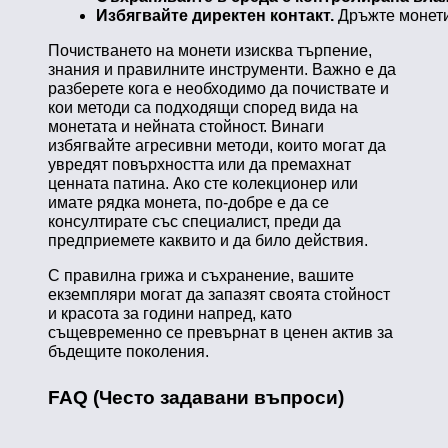
Избягвайте директен контакт. 
Дръжте монети
Почистването на монети изисква търпение,
знания и правилните инструменти. Важно е да
разберете кога е необходимо да почиствате и
кои методи са подходящи според вида на
монетата и нейната стойност. Винаги
избягвайте агресивни методи, които могат да
увредят повърхността или да премахнат
ценната патина. Ако сте колекционер или
имате рядка монета, по-добре е да се
консултирате със специалист, преди да
предприемете каквито и да било действия.
С правилна грижа и съхранение, вашите
екземпляри могат да запазят своята стойност
и красота за години напред, като
същевременно се превърнат в ценен актив за
бъдещите поколения.
FAQ (Често задавани въпроси)