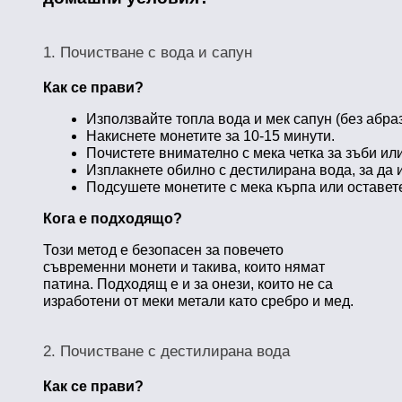
1. Почистване с вода и сапун
Как се прави?
Използвайте топла вода и мек сапун (без абра
Накиснете монетите за 10-15 минути.
Почистете внимателно с мека четка за зъби ил
Изплакнете обилно с дестилирана вода, за да 
Подсушете монетите с мека кърпа или оставете
Кога е подходящо?
Този метод е безопасен за повечето
съвременни монети и такива, които нямат
патина. Подходящ е и за онези, които не са
изработени от меки метали като сребро и мед.
2. Почистване с дестилирана вода
Как се прави?