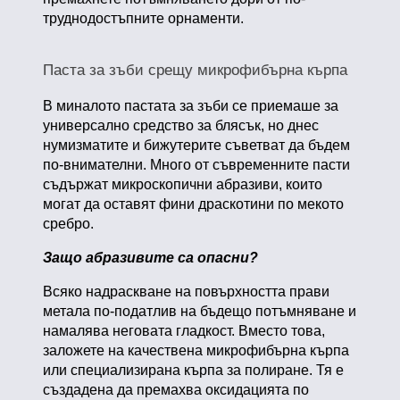
труднодостъпните орнаменти.
Паста за зъби срещу микрофибърна кърпа
В миналото пастата за зъби се приемаше за
универсално средство за блясък, но днес
нумизматите и бижутерите съветват да бъдем
по-внимателни. Много от съвременните пасти
съдържат микроскопични абразиви, които
могат да оставят фини драскотини по мекото
сребро.
Защо абразивите са опасни?
Всяко надраскване на повърхността прави
метала по-податлив на бъдещо потъмняване и
намалява неговата гладкост. Вместо това,
заложете на качествена микрофибърна кърпа
или специализирана кърпа за полиране. Тя е
създадена да премахва оксидацията по