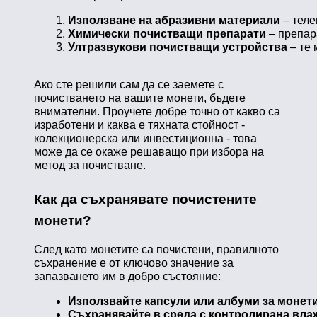
Използване на абразивни материали
 – тел
Химически почистващи препарати
 – препар
Ултразвукови почистващи устройства 
– те
Ако сте решили сам да се заемете с
почистването на вашите монети, бъдете
внимателни. Проучете добре точно от какво са
изработени и каква е тяхната стойност -
колекционерска или инвестиционна - това
може да се окаже решаващо при избора на
метод за почистване.
Как да съхранявате почистените
монети?
След като монетите са почистени, правилното
съхранение е от ключово значение за
запазването им в добро състояние:
Използвайте капсули или албуми за монет
Съхранявайте в среда с контролирана вла