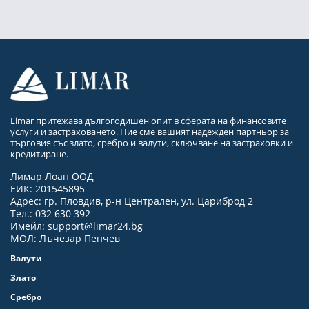
Limar притежава дългогодишен опит в сферата на финансовите
услуги и застраховането. Ние сме вашият надежден партньор за
търговия със злато, сребро и валути, сключване на застраховки и
кредитиране.
Лимар Лоан ООД
ЕИК: 201545895
Адрес: гр. Пловдив, р-н Централен, ул. Цариброд 2
Тел.: 032 630 392
Имейл:
support@limar24.bg
МОЛ: Лъчезар Пенчев
Валути
Злато
Сребро