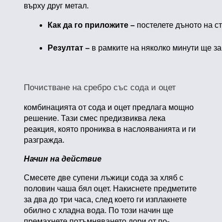
върху друг метал.
Как да го приложите –
 постелете дъното на с
Резултат – 
в рамките на няколко минути ще за
Почистване на сребро със сода и оцет
комбинацията от сода и оцет предлага мощно
решение. Тази смес предизвиква лека
реакция, която прониква в наслояванията и ги
разгражда.
Начин на действие
Смесете две супени лъжици сода за хляб с
половин чаша бял оцет. Накиснете предметите
за два до три часа, след което ги изплакнете
обилно с хладна вода. По този начин ще
премахнете потъмняването дори от по-