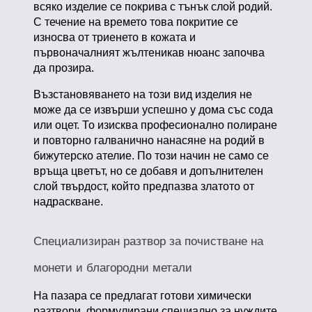
всяко изделие се покрива с тънък слой родий.
С течение на времето това покритие се
износва от триенето в кожата и
първоначалният жълтеникав нюанс започва
да прозира.
Възстановяването на този вид изделия не
може да се извърши успешно у дома със сода
или оцет. То изисква професионално полиране
и повторно галванично нанасяне на родий в
бижутерско ателие. По този начин не само се
връща цветът, но се добавя и допълнителен
слой твърдост, който предпазва златото от
надраскване.
Специализиран разтвор за почистване на
монети и благородни метали
На пазара се предлагат готови химически
разтвори, формулирани специално за нуждите