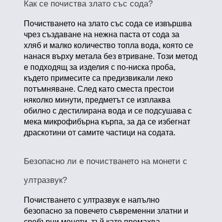
Как се почиства злато със сода?
Почистването на злато със сода се извършва
чрез създаване на нежна паста от сода за
хляб и малко количество топла вода, която се
нанася върху метала без втриване. Този метод
е подходящ за изделия с по-ниска проба,
където примесите са предизвикали леко
потъмняване. След като сместа престои
няколко минути, предметът се изплаква
обилно с дестилирана вода и се подсушава с
мека микрофибърна кърпа, за да се избегнат
драскотини от самите частици на содата.
Безопасно ли е почистването на монети с
ултразвук?
Почистването с ултразвук е напълно
безопасно за повечето съвременни златни и
сребърни монети, тъй като премахва