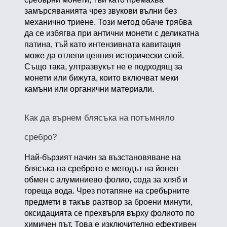
замърсяванията чрез звукови вълни без
механично триене. Този метод обаче трябва
да се избягва при антични монети с деликатна
патина, тъй като интензивната кавитация
може да отлепи ценния исторически слой.
Също така, ултразвукът не е подходящ за
монети или бижута, които включват меки
камъни или органични материали.
Как да върнем блясъка на потъмняло
сребро?
Най-бързият начин за възстановяване на
блясъка на среброто е методът на йонен
обмен с алуминиево фолио, сода за хляб и
гореща вода. Чрез потапяне на сребърните
предмети в такъв разтвор за броени минути,
оксидацията се прехвърля върху фолиото по
химичен път. Това е изключително ефективен