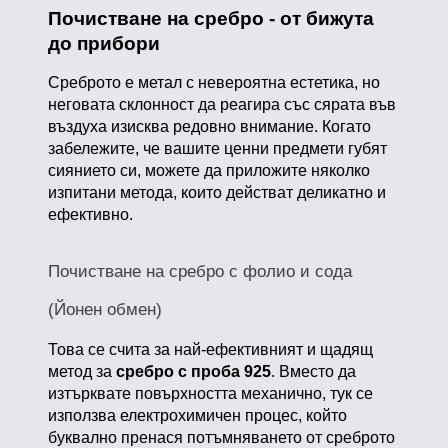
Почистване на сребро - от бижута
до прибори
Среброто е метал с невероятна естетика, но
неговата склонност да реагира със сярата във
въздуха изисква редовно внимание. Когато
забележите, че вашите ценни предмети губят
сиянието си, можете да приложите няколко
изпитани метода, които действат деликатно и
ефективно.
Почистване на сребро с фолио и сода
(Йонен обмен)
Това се счита за най-ефективният и щадящ
метод за
сребро с проба 925
. Вместо да
изтърквате повърхността механично, тук се
използва електрохимичен процес, който
буквално пренася потъмняването от среброто