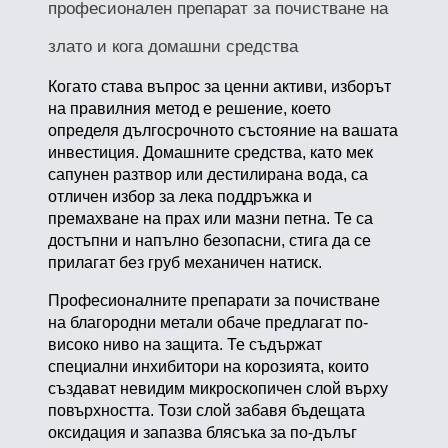
професионален препарат за почистване на
злато и кога домашни средства
Когато става въпрос за ценни активи, изборът
на правилния метод е решение, което
определя дългосрочното състояние на вашата
инвестиция. Домашните средства, като мек
сапунен разтвор или дестилирана вода, са
отличен избор за лека поддръжка и
премахване на прах или мазни петна. Те са
достъпни и напълно безопасни, стига да се
прилагат без груб механичен натиск.
Професионалните препарати за почистване
на благородни метали обаче предлагат по-
високо ниво на защита. Те съдържат
специални инхибитори на корозията, които
създават невидим микроскопичен слой върху
повърхността. Този слой забавя бъдещата
оксидация и запазва блясъка за по-дълъг