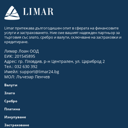
Limar притежава дългогодишен опит в сферата на финансовите
услуги и застраховането. Ние сме вашият надежден партньор за
търговия със злато, сребро и валути, сключване на застраховки и
кредитиране.
Лимар Лоан ООД
ЕИК: 201545895
Адрес: гр. Пловдив, р-н Централен, ул. Цариброд 2
Тел.: 032 630 392
Имейл:
support@limar24.bg
МОЛ: Лъчезар Пенчев
Валути
Злато
Сребро
Платина
Изкупуване
Застраховане