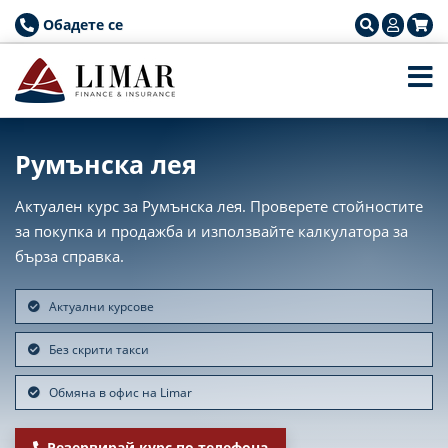
Обадете се
Румънска лея
Актуален курс за Румънска лея. Проверете стойностите
за покупка и продажба и използвайте калкулатора за
бърза справка.
Актуални курсове
Без скрити такси
Обмяна в офис на Limar
Резервирай курс по телефона