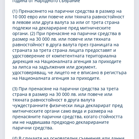
година от Народното събрание
(1) Пренасянето на парични средства в размер на
10 000 евро или повече или тяхната равностойност
в левове или друга валута за или от трета страна
подлежи на деклариране пред митническите
органи. (2) При пренасяне на парични средства в
размер на 30 000 лв. или повече или тяхната
равностойност в друга валута през границата на
страната за трета страна лицата предоставят и
удостоверение от компетентната териториална
дирекция на Националната агенция за приходите
за липса на задължения или документ,
удостоверяващ, че лицето не е вписано в регистъра
на Националната агенция за приходите.
(3) При пренасяне на парични средства за трета
страна в размер на 30 000 лв. или повече или
тяхната равностойност в друга валута
чуждестранните физически лица декларират пред
митническите органи само вида и размера на
пренасяните парични средства, когато стойността
им не надвишава предходно декларираните
парични средства.
(4) В случаите на основателни съмнения или данни