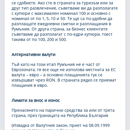
се сдобиете. Ако сте в страната за туризъм или за
друг тип развлечение, съветваме ви да разполагате
с купюри с максимален номинал 100 и основно с
номинал от по 1, 5, 10 и 50. Те ще са по-удобни да
разплащате ежедневни сметки и разплащания в
Румъния. От друга страна, за бизнес клиентите
съветваме да разполагат с по-едри купюри, тоест
такива от по 100, 200 и 500.
Алтернативни валути
Тъй като на този етап Румъния не е част от
Еврозоната, тя все още не използва местната за ЕС
валута – евро – а основно плащанията тук се
извършват чрез RON. В страната рядко се приемат
плащания в евро.
Лимити за внос и износ
Пренасянето на парични средства за или от трета
страна, през границата на Република България
(Извадка от Валутния закон, приет на 08.09.1999