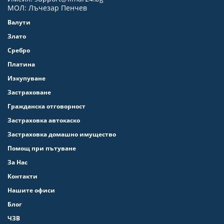
МОЛ: Лъчезар Пенчев
Валути
Злато
Сребро
Платина
Изкупуване
Застраховане
Гражданска отговорност
Застраховка автокаско
Застраховка домашно имущество
Помощ при пътуване
За Нас
Контакти
Нашите офиси
Блог
ЧЗВ