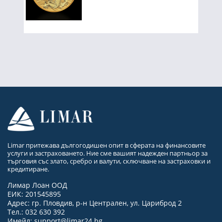
Limar притежава дългогодишен опит в сферата на финансовите
услуги и застраховането. Ние сме вашият надежден партньор за
търговия със злато, сребро и валути, сключване на застраховки и
кредитиране.
Лимар Лоан ООД
ЕИК: 201545895
Адрес: гр. Пловдив, р-н Централен, ул. Цариброд 2
Тел.: 032 630 392
Имейл:
support@limar24.bg