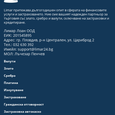
Limar притежава дългогодишен опит в сферата на финансовите
услуги и застраховането. Ние сме вашият надежден партньор за
търговия със злато, сребро и валути, сключване на застраховки и
кредитиране.
Лимар Лоан ООД
ЕИК: 201545895
Адрес: гр. Пловдив, р-н Централен, ул. Цариброд 2
Тел.: 032 630 392
Имейл:
support@limar24.bg
МОЛ: Лъчезар Пенчев
Валути
Злато
Сребро
Платина
Изкупуване
Застраховане
Гражданска отговорност
Застраховка автокаско