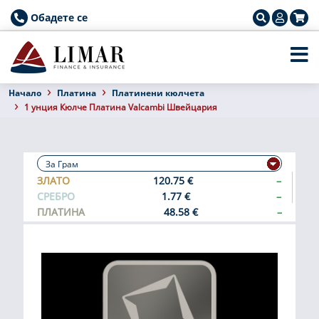
Обадете се
Началo
Платина
Платинени кюлчета
1 унция Кюлче Платина Valcambi Швейцария
ЗЛАТО
120.75 €
–
СРЕБРО
1.77 €
–
ПЛАТИНА
48.58 €
–