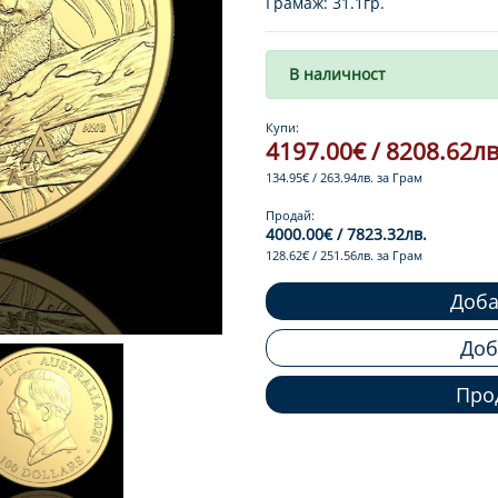
Грамаж: 31.1гр.
В наличност
Купи:
4197.00€ / 8208.62лв
134.95€ / 263.94лв. за Грам
Продай:
4000.00€ / 7823.32лв.
128.62€ / 251.56лв. за Грам
Доба
Доб
Про