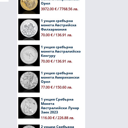
Орел
3972.00 € / 7768.56 лв.
1 унция сребърна
монета Австрийска
Филхармония
70.00 € / 136.91 лв.
1 унция сребърна
монета Австралийско
Кенгуру
70.00 € / 136.91 лв.
1 унция сребърна
монета Американски
Орел
77.00 € / 150.60 лв.
1 унция Сребърна
Монета
Австралийски Лунар
Заек 2023
116.00 € / 226.88 лв.
2 унции Сребърна