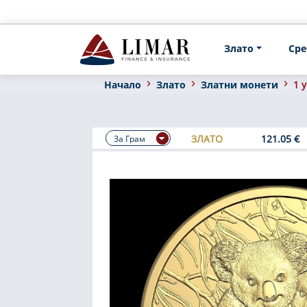
Злато
Сре
Началo
Злато
Златни монети
1 
ЗЛАТО
121.05 €