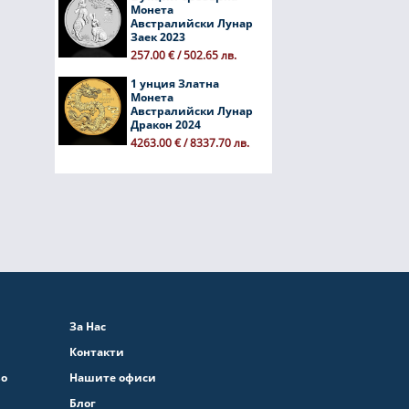
Монета
Австралийски Лунар
Заек 2023
257.00 € / 502.65 лв.
1 унция Златна
Монета
Австралийски Лунар
Дракон 2024
4263.00 € / 8337.70 лв.
За Нас
Контакти
во
Нашите офиси
Блог