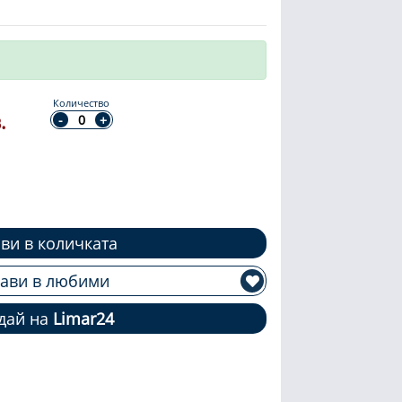
Количество
.
ви в количката
ави в любими
дай на
Limar24