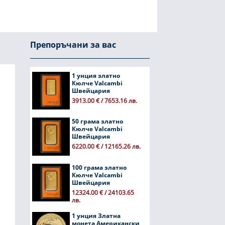
Препоръчани за вас
1 унция златно
Кюлче Valcambi
Швейцария
3913.00 € / 7653.16 лв.
50 грама златно
Кюлче Valcambi
Швейцария
6220.00 € / 12165.26 лв.
100 грама златно
Кюлче Valcambi
Швейцария
12324.00 € / 24103.65
лв.
1 унция Златна
монета Американски