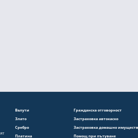
Валути
Гражданска отговорност
Злато
Застраховка автокаско
Сребро
Застраховка домашно имущест
ият
Платина
Помощ при пътуване