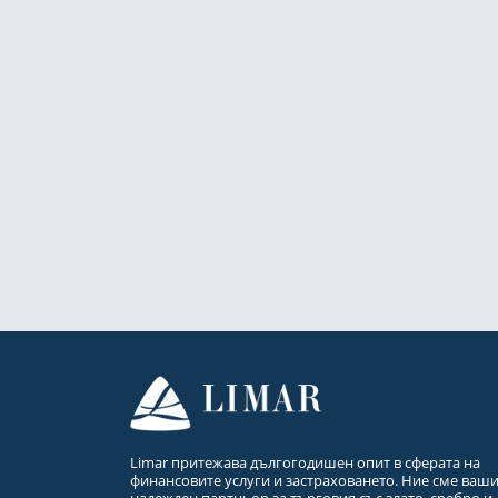
Limar притежава дългогодишен опит в сферата на
финансовите услуги и застраховането. Ние сме ваш
надежден партньор за търговия със злато, сребро и