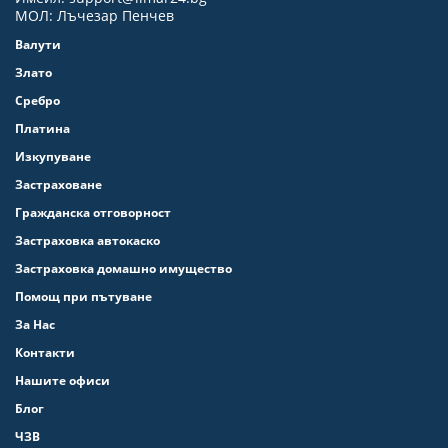
МОЛ: Лъчезар Пенчев
Валути
Злато
Сребро
Платина
Изкупуване
Застраховане
Гражданска отговорност
Застраховка автокаско
Застраховка домашно имущество
Помощ при пътуване
За Нас
Контакти
Нашите офиси
Блог
ЧЗВ