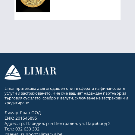
Limar притежава дългогодишен опит в сферата на финансовите
услуги и застраховането. Ние сме вашият надежден партньор за
търговия със злато, сребро и валути, сключване на застраховки и
кредитиране.
Лимар Лоан ООД
ЕИК: 201545895
Адрес: гр. Пловдив, р-н Централен, ул. Цариброд 2
Тел.: 032 630 392
Имейл:
support@limar24.bg