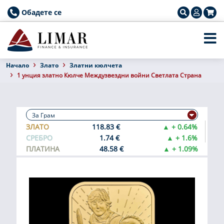
Обадете се
Началo
Злато
Златни кюлчета
1 унция златно Кюлче Междузвездни войни Светлата Страна
ЗЛАТО
118.83 €
▲ + 0.64%
СРЕБРО
1.74 €
▲ + 1.6%
ПЛАТИНА
48.58 €
▲ + 1.09%