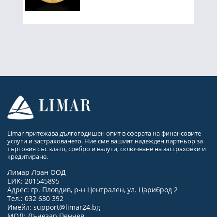
Limar притежава дългогодишен опит в сферата на финансовите
услуги и застраховането. Ние сме вашият надежден партньор за
търговия със злато, сребро и валути, сключване на застраховки и
кредитиране.
Лимар Лоан ООД
ЕИК: 201545895
Адрес: гр. Пловдив, р-н Централен, ул. Цариброд 2
Тел.: 032 630 392
Имейл:
support@limar24.bg
МОЛ: Лъчезар Пенчев