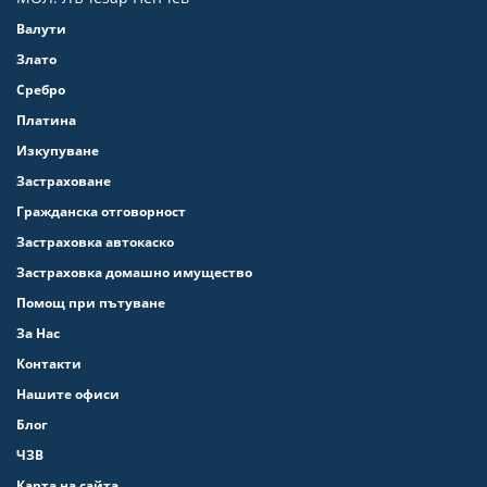
Валути
Злато
Сребро
Платина
Изкупуване
Застраховане
Гражданска отговорност
Застраховка автокаско
Застраховка домашно имущество
Помощ при пътуване
За Нас
Контакти
Нашите офиси
Блог
ЧЗВ
Карта на сайта