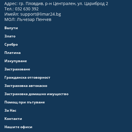
Адрес: гр. Пловдив, р-н Централен, ул. Цариброд 2
Тел.: 032 630 392
Имейл:
support@limar24.bg
МОЛ: Лъчезар Пенчев
Валути
Злато
Сребро
Платина
Изкупуване
Застраховане
Гражданска отговорност
Застраховка автокаско
Застраховка домашно имущество
Помощ при пътуване
За Нас
Контакти
Нашите офиси