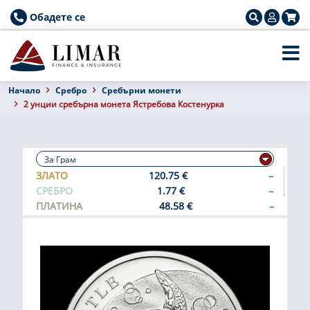
Обадете се
Началo
Сребро
Сребърни монети
2 унции сребърна монета Ястребова Костенурка
ЗЛАТО
120.75 €
–
СРЕБРО
1.77 €
–
ПЛАТИНА
48.58 €
–