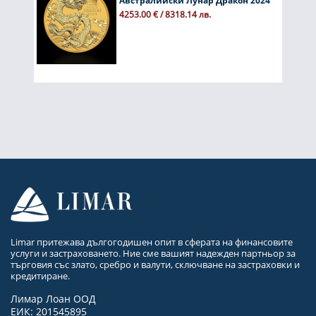
Австралийски Лунар Дракон 2024
4253.00 € / 8318.14 лв.
Limar притежава дългогодишен опит в сферата на финансовите
услуги и застраховането. Ние сме вашият надежден партньор за
търговия със злато, сребро и валути, сключване на застраховки и
кредитиране.
Лимар Лоан ООД
ЕИК: 201545895