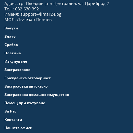
Адрес: гр. Пловдив, р-н Централен, ул. Цариброд 2
Тел.: 032 630 392
Имейл:
support@limar24.bg
МОЛ: Лъчезар Пенчев
Валути
Злато
Сребро
Платина
Изкупуване
Застраховане
Гражданска отговорност
Застраховка автокаско
Застраховка домашно имущество
Помощ при пътуване
За Нас
Контакти
Нашите офиси