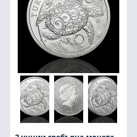
2 унции сребърна монета