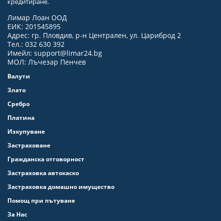
кредитиране.
Лимар Лоан ООД
ЕИК: 201545895
Адрес: гр. Пловдив, р-н Централен, ул. Цариброд 2
Тел.: 032 630 392
Имейл:
support@limar24.bg
МОЛ: Лъчезар Пенчев
Валути
Злато
Сребро
Платина
Изкупуване
Застраховане
Гражданска отговорност
Застраховка автокаско
Застраховка домашно имущество
Помощ при пътуване
За Нас