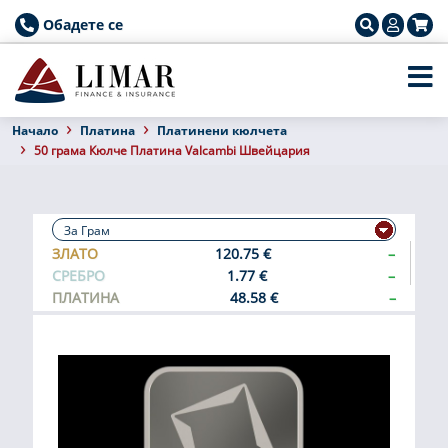
Обадете се
Началo
Платина
Платинени кюлчета
50 грама Кюлче Платина Valcambi Швейцария
ЗЛАТО
120.75 €
–
СРЕБРО
1.77 €
–
ПЛАТИНА
48.58 €
–