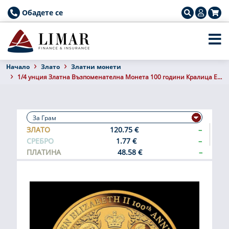
Обадете се
Началo
Злато
Златни монети
1/4 унция Златна Възпоменателна Монета 100 години Кралица Елизабет II 2026 (Proof)
ЗЛАТО
120.75 €
–
СРЕБРО
1.77 €
–
ПЛАТИНА
48.58 €
–