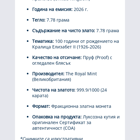
Година на емисия:
2026 г.
Тегло:
7.78 грама
Съдържание на чисто злато:
7.78 грама
Тематика:
100 години от рождението на
Кралица Елизабет II (1926-2026)
Качество на отсичане:
Пруф (Proof) с
огледален блясък
Производител:
The Royal Mint
(Великобритания)
Чистота на златото:
999.9/1000 (24
карата)
Формат:
Фракционна златна монета
Опаковка на продукта:
Луксозна кутия и
оригинален Сертификат за
автентичност (COA)
*Снимките са илюстративни