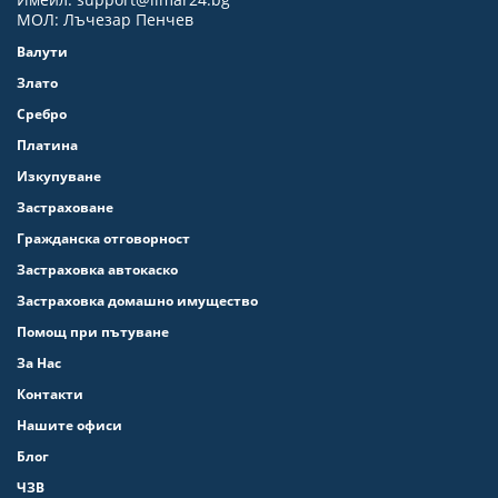
МОЛ: Лъчезар Пенчев
Валути
Злато
Сребро
Платина
Изкупуване
Застраховане
Гражданска отговорност
Застраховка автокаско
Застраховка домашно имущество
Помощ при пътуване
За Нас
Контакти
Нашите офиси
Блог
ЧЗВ