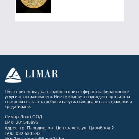
Limar притежава дългогодишен опит в сферата на финансовите
услуги и застраховането. Ние сме вашият надежден партньор за
търговия със злато, сребро и валути, сключване на застраховки и
кредитиране.
Лимар Лоан ООД
ЕИК: 201545895
Адрес: гр. Пловдив, р-н Централен, ул. Цариброд 2
Тел.: 032 630 392
Имейл:
support@limar24.bg