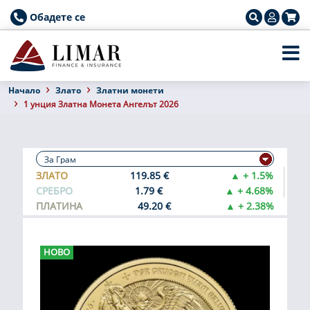
Обадете се
Началo
Злато
Златни монети
1 унция Златна Монета Ангелът 2026
ЗЛАТО
119.85 €
▲ + 1.5%
СРЕБРО
1.79 €
▲ + 4.68%
ПЛАТИНА
49.20 €
▲ + 2.38%
НОВО