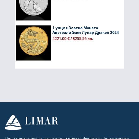
1 унция Златна Монета
Австралийски Лунар Дракон 2024
4221.00 € / 8255.56 лв.
Limar притежава дългогодишен опит в сферата на финансовите