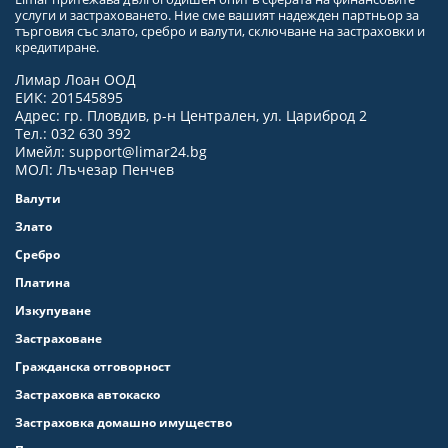
услуги и застраховането. Ние сме вашият надежден партньор за
търговия със злато, сребро и валути, сключване на застраховки и
кредитиране.
Лимар Лоан ООД
ЕИК: 201545895
Адрес: гр. Пловдив, р-н Централен, ул. Цариброд 2
Тел.: 032 630 392
Имейл:
support@limar24.bg
МОЛ: Лъчезар Пенчев
Валути
Злато
Сребро
Платина
Изкупуване
Застраховане
Гражданска отговорност
Застраховка автокаско
Застраховка домашно имущество