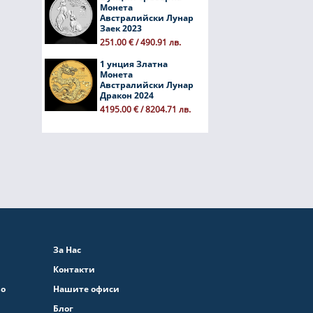
Монета
Австралийски Лунар
Заек 2023
251.00 € / 490.91 лв.
1 унция Златна
Монета
Австралийски Лунар
Дракон 2024
4195.00 € / 8204.71 лв.
За Нас
Контакти
во
Нашите офиси
Блог