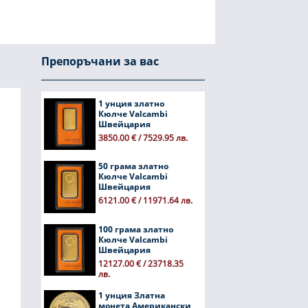
Препоръчани за вас
1 унция златно
Кюлче Valcambi
Швейцария
3850.00 € / 7529.95 лв.
50 грама златно
Кюлче Valcambi
Швейцария
6121.00 € / 11971.64 лв.
100 грама златно
Кюлче Valcambi
Швейцария
12127.00 € / 23718.35
лв.
1 унция Златна
монета Американски