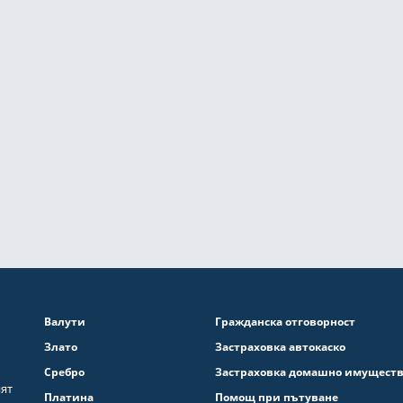
Валути
Гражданска отговорност
Злато
Застраховка автокаско
Сребро
Застраховка домашно имущест
ият
Платина
Помощ при пътуване