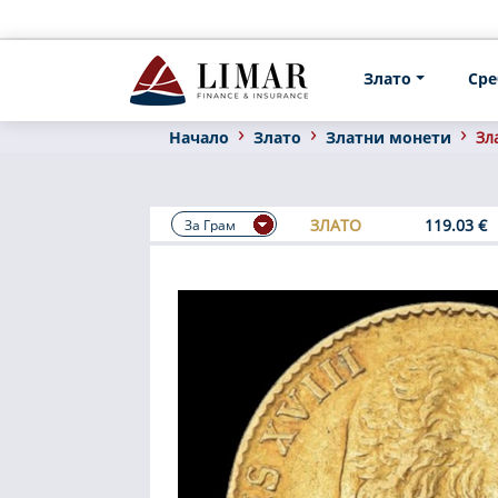
Злато
Сре
Началo
Злато
Златни монети
Зл
ЗЛАТО
119.03 €