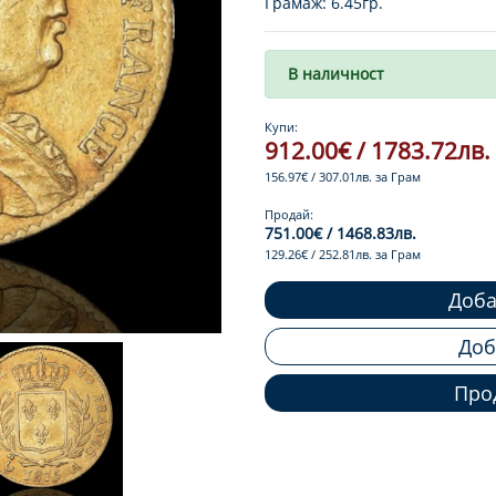
Грамаж: 6.45гр.
В наличност
Купи:
912.00€ / 1783.72лв.
156.97€ / 307.01лв. за Грам
Продай:
751.00€ / 1468.83лв.
129.26€ / 252.81лв. за Грам
Доба
Доб
Про