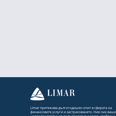
Limar притежава дългогодишен опит в сферата на
финансовите услуги и застраховането. Ние сме ваш
надежден партньор за търговия със злато, сребро и