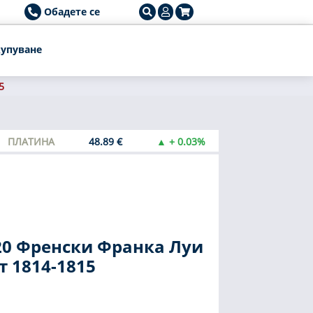
Обадете се
упуване
5
ПЛАТИНА
48.89 €
▲ + 0.03%
20 Френски Франка Луи
т 1814-1815