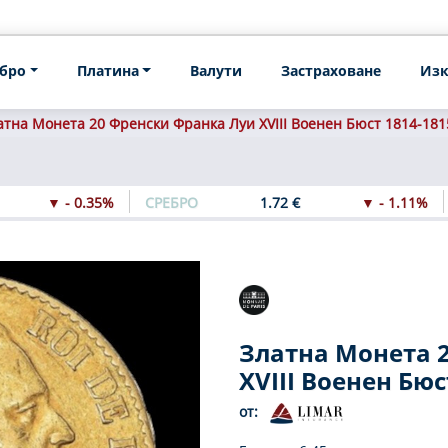
бро
Платина
Валути
Застраховане
Изк
атна Монета 20 Френски Франка Луи XVIII Военен Бюст 1814-181
▼ - 0.35%
СРЕБРО
1.72 €
▼ - 1.11%
Златна Монета 
XVIII Военен Бюс
от: