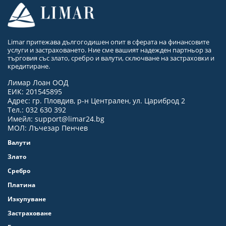
Limar притежава дългогодишен опит в сферата на финансовите
услуги и застраховането. Ние сме вашият надежден партньор за
търговия със злато, сребро и валути, сключване на застраховки и
кредитиране.
Лимар Лоан ООД
ЕИК: 201545895
Адрес: гр. Пловдив, р-н Централен, ул. Цариброд 2
Тел.: 032 630 392
Имейл:
support@limar24.bg
МОЛ: Лъчезар Пенчев
Валути
Злато
Сребро
Платина
Изкупуване
Застраховане