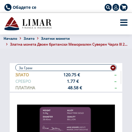
Обадете се
Началo
Злато
Златни монети
Златна монета Двоен британски Мемориален Суверен Чарлз III 2022
ЗЛАТО
120.75 €
–
СРЕБРО
1.77 €
–
ПЛАТИНА
48.58 €
–