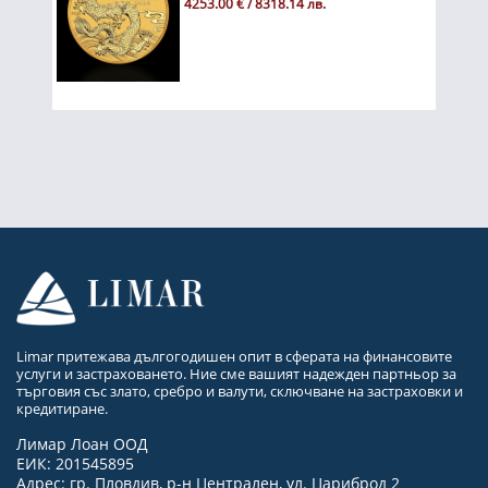
4253.00 € / 8318.14 лв.
Limar притежава дългогодишен опит в сферата на финансовите
услуги и застраховането. Ние сме вашият надежден партньор за
търговия със злато, сребро и валути, сключване на застраховки и
кредитиране.
Лимар Лоан ООД
ЕИК: 201545895
Адрес: гр. Пловдив, р-н Централен, ул. Цариброд 2