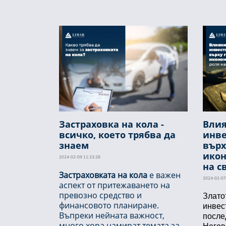
Застраховка на кола -
Влия
всичко, което трябва да
инве
знаем
върх
икон
2024-02-09 11:33:28
на с
Застраховката на кола
е важен
2024-02-07
аспект от притежаването на
превозно средство и
Злато
финансовото планиране.
инвес
Въпреки нейната важност,
после
много хора намират темата за