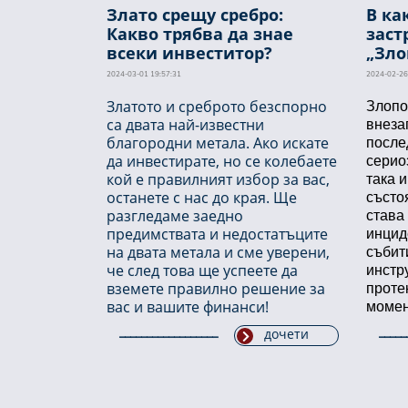
Злато срещу сребро:
В ка
Какво трябва да знае
заст
всеки инвеститор?
„Зло
2024-03-01 19:57:31
2024-02-26
Златото и среброто безспорно
Злопо
са двата най-известни
внеза
благородни метала.
Ако искате
после
да инвестирате, но се колебаете
сериоз
кой е правилният избор за вас,
така 
останете с нас до края.
Ще
състо
разгледаме заедно
става
предимствата и недостатъците
инцид
на двата метала и сме уверени,
събит
че след това ще успеете да
инстр
вземете правилно решение за
проте
вас и вашите финанси!
момен
дочети