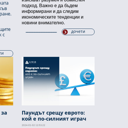
ката
подход. Важно е да бъдем
къв
информирани и да следим
ране
.
икономическите тенденции и
новини внимателно.
ащите
дочети
к с
ти
 за
Паундът срещу еврото:
кой е по-силният играч
2024-01-02 12:53:22