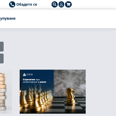
Обадете се
упуване