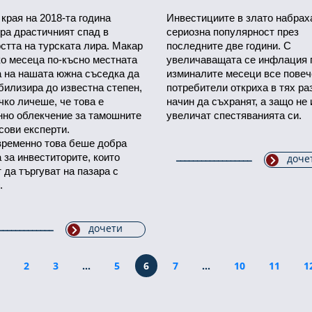
края на 2018-та година
Инвестициите в злато набрах
ра драстичният спад в
сериозна популярност през
стта на турската лира. Макар
последните две години. С
о месеца по-късно местната
увеличаващата се инфлация 
а на нашата южна съседка да
изминалите месеци все повеч
билизира до известна степен,
потребители откриха в тях ра
чко личеше, че това е
начин да съхранят, а защо не 
нно облекчение за тамошните
увеличат спестяванията си.
сови експерти.
ременно това беше добра
 за инвеститорите, които
доче
 да търгуват на пазара с
.
дочети
2
3
...
5
6
7
...
10
11
1