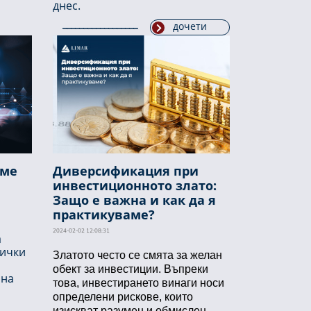
днес.
дочети
аме
Диверсификация при
инвестиционното злато:
Защо е важна и как да я
практикуваме?
2024-02-02 12:08:31
а
сички
Златото често се смята за желан
обект за инвестиции. Въпреки
 на
това, инвестирането винаги носи
определени рискове, които
изискват разумен и обмислен