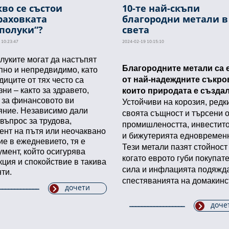
кво се състои
10-те най-скъпи
раховката
благородни метали в
полуки“?
света
 10:23:47
2024-02-19 10:15:10
луките могат да настъпят
Благородните метали са е
пно и непредвидимо, като
от най-надеждните съкров
диците от тях често са
ни – както за здравето,
които природата е създал
и за финансовото ви
Устойчиви на корозия, редки
яние. Независимо дали
своята същност и търсени о
 въпрос за трудова,
промишлеността, инвестито
ент на пътя или неочаквано
и бижутерията едновременн
ие в ежедневието, тя е
Тези метали пазят стойност 
умент, който осигурява
когато еврото губи покупате
кция и спокойствие в такива
сила и инфлацията подяжда
ти.
спестяванията на домакинс
дочети
доче