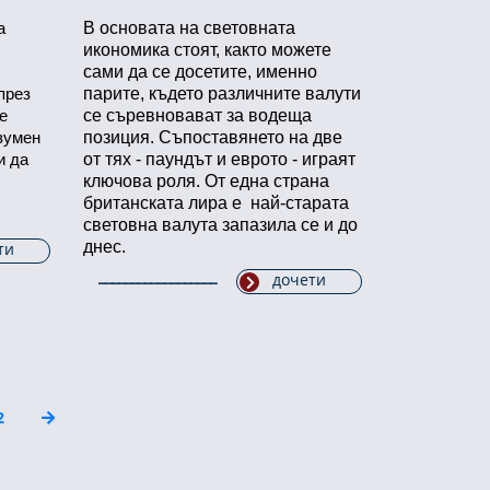
В основата на световната
а
икономика стоят, както можете
сами да се досетите, именно
парите, където различните валути
през
се съревновават за водеща
е
позиция. Съпоставянето на две
зумен
от тях - паундът и еврото - играят
и да
ключова роля. От една страна
британската лира е най-старата
световна валута запазила се и до
днес.
ти
дочети
2