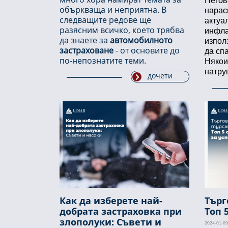
Негов
объркваща и неприятна. В
нарас
следващите редове ще
актуа
разясним всичко, което трябва
инфла
да знаете за
автомобилното
изпол
застраховане
- от основите до
да сп
по-непознатите теми.
Някои
натру
дочети
Как да изберете най-
Търг
добрата застраховка при
Топ 
злополуки: Съвети и
2024-01-09